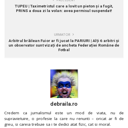
TUPEU | Taximetristul care a lovit un pieton și a fugit,
PRINS a doua zi la volan: avea permisul suspendat!
URMATOR
Arbitrul brăilean Fuior ar fi jucat la PARIURI | Alți 6 arbitri și
un observator sunt vizați de ancheta Federației Române de
Fotbal
debraila.ro
Credem ca jurnalismul este un mod de viata, nu de
supravietuire, o profesie la care nu renunti – oricat ar fi de
greu, si careia trebuie sa i te dedici atat fizic, cat si moral.