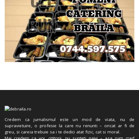
Credem ca jurnalismul este un mod de viata, nu de
supravietuire, o profesie la care nu renunti – oricat ar fi de
greu, si careia trebuie sa i te dedici atat fizic, cat si moral.
Mai credem ca voi, cititorii, nu sunteti naivi – asa cum cred