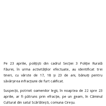
n
Pe 23 aprilie, polițiști din cadrul Secției 3 Poliție Rurală
Făurei, în urma activităților efectuate, au identificat trei
tineri, cu vârste de 17, 18 și 23 de ani, bănuiți pentru
săvârșirea infracțiunii de furt calificat.
Suspecții, potrivit oamenilor legii, în noaptea de 22 spre 23
aprilie, ar fi pătruns prin efracție, pe un geam, în Căminul
Cultural din satul Scărlătești, comuna Cireșu.