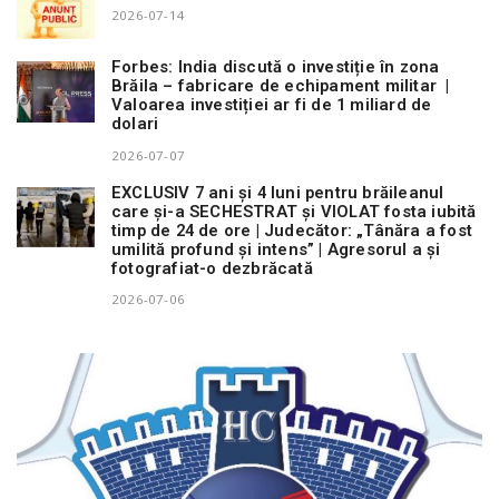
2026-07-14
Forbes: India discută o investiție în zona
Brăila – fabricare de echipament militar |
Valoarea investiției ar fi de 1 miliard de
dolari
2026-07-07
EXCLUSIV 7 ani și 4 luni pentru brăileanul
care și-a SECHESTRAT și VIOLAT fosta iubită
timp de 24 de ore | Judecător: „Tânăra a fost
umilită profund și intens” | Agresorul a și
fotografiat-o dezbrăcată
2026-07-06