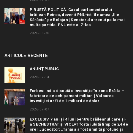
PIRUETĂ POLITICĂ. Cazul parlamentarului
brăilean Petrea, devenit PNL-ist: îl numea „Ilie
Sărăcie” pe Bolojan | Senatorul a trecut pe la mai
multe partide. PNL este al 7-lea
2026-06-30
ARTICOLE RECENTE
ANUNȚ PUBLIC
2026-07-14
Forbes: India discută o investiție în zona Brăila –
fabricare de echipament militar | Valoarea
investiției ar fi de 1 miliard de dolari
2026-07-07
EXCLUSIV 7 ani și 4 luni pentru brăileanul care și-
a SECHESTRAT și VIOLAT fosta iubită timp de 24 de
ore | Judecător: „Tânăra a fost umilită profund și