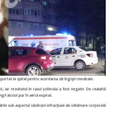
sportat la spital pentru acordarea de îngrijiri medicale.
t, iar rezultatul în cazul șoferului a fost negativ. De cealaltă
g/l alcool pur în aerul expirat.
tările sub aspectul săvârșirii infracțiunii de vătămare corporală