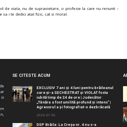
 de viata, nu de supravietuire, o profesie la care nu renunti –
e sa i te dedici atat fizic, cat si moral.
SE CITESTE ACUM
A
de
EXCLUSIV 7 ani și 4 luni pentru brăileanul
 ar
care și-a SECHESTRAT și VIOLAT fosta
 si
iubită timp de 24 de ore | Judecător:
„Tânăra a fost umilită profund și intens” |
Agresorul a și fotografiat-o dezbrăcată
cum
in,
2026-07-06
DSP Brăila: La Creșa nr. 4 nu s-a