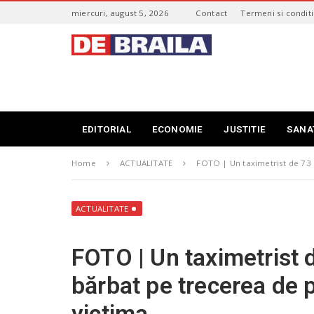
S
miercuri, august 5, 2026
Contact
Termeni si conditi
k
i
s
p
t
t
i
o
r
m
i
a
B
i
r
EDITORIAL
ECONOMIE
JUSTITIE
SANA
n
a
c
i
o
Home
ACTUALITATE
FOTO | Un taximetrist de 73 
l
n
a
t
–
e
d
ACTUALITATE
n
e
t
b
FOTO | Un taximetrist d
r
a
bărbat pe trecerea de 
i
l
victima
a