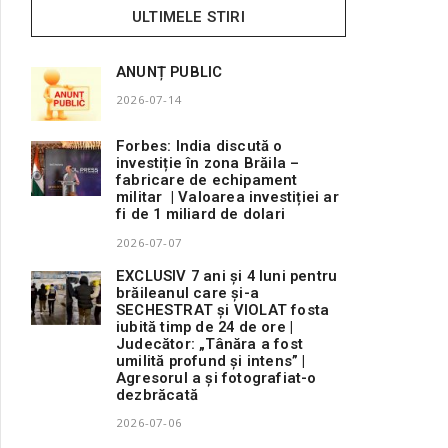
ULTIMELE STIRI
ANUNȚ PUBLIC
2026-07-14
Forbes: India discută o
investiție în zona Brăila –
fabricare de echipament
militar | Valoarea investiției ar
fi de 1 miliard de dolari
2026-07-07
EXCLUSIV 7 ani și 4 luni pentru
brăileanul care și-a
SECHESTRAT și VIOLAT fosta
iubită timp de 24 de ore |
Judecător: „Tânăra a fost
umilită profund și intens” |
Agresorul a și fotografiat-o
dezbrăcată
2026-07-06