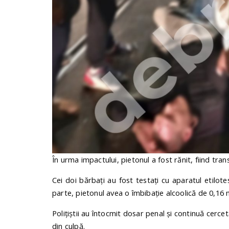
În urma impactului, pietonul a fost rănit, fiind tran
Cei doi bărbați au fost testați cu aparatul etilotes
parte, pietonul avea o îmbibație alcoolică de 0,16 m
Polițiștii au întocmit dosar penal și continuă cerce
din culpă.