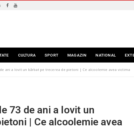
i
TATE
CULTURA
SPORT
MAGAZIN
NATIONAL
EXT
de ani a lovit un bărbat pe trecerea de pietoni | Ce alcoolemie avea victima
e 73 de ani a lovit un
pietoni | Ce alcoolemie avea