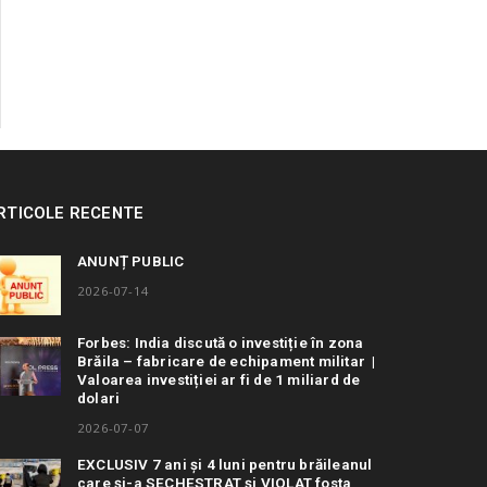
RTICOLE RECENTE
ANUNȚ PUBLIC
2026-07-14
Forbes: India discută o investiție în zona
Brăila – fabricare de echipament militar |
Valoarea investiției ar fi de 1 miliard de
dolari
2026-07-07
EXCLUSIV 7 ani și 4 luni pentru brăileanul
care și-a SECHESTRAT și VIOLAT fosta