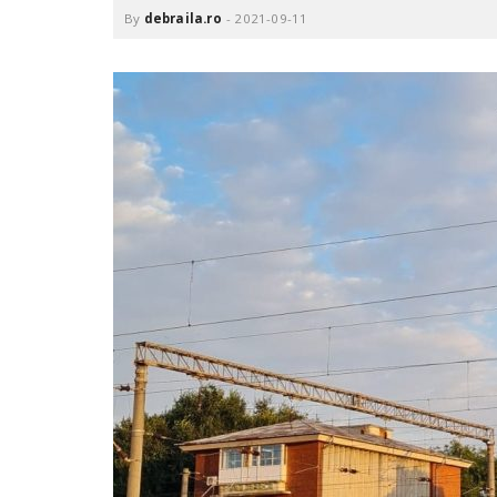
.
By
debraila.ro
-
2021-09-11
r
o