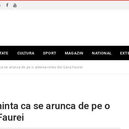
i
TATE
CULTURA
SPORT
MAGAZIN
NATIONAL
EXT
a se arunca de pe o antena-releu din Gara Faurei
inta ca se arunca de pe o
Faurei