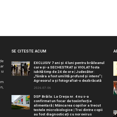
SE CITESTE ACUM
A
de
EXCLUSIV 7 ani și 4 luni pentru brăileanul
 ar
care și-a SECHESTRAT și VIOLAT fosta
 si
iubită timp de 24 de ore | Judecător:
„Tânăra a fost umilită profund și intens” |
Agresorul a și fotografiat-o dezbrăcată
cum
in,
2026-07-06
DSP Brăila: La Creșa nr. 4 nu s-a
confirmat un focar de toxiinfecție
alimentară | Mâncarea copiilor a trecut
testele microbiologice | Trei dintre copii
au fost diagnosticați cu norovirus