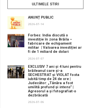
ULTIMELE STIRI
ANUNȚ PUBLIC
2026-07-14
Forbes: India discută o
investiție în zona Brăila –
fabricare de echipament
militar | Valoarea investiției ar
fi de 1 miliard de dolari
2026-07-07
EXCLUSIV 7 ani și 4 luni pentru
brăileanul care și-a
SECHESTRAT și VIOLAT fosta
iubită timp de 24 de ore |
Judecător: „Tânăra a fost
umilită profund și intens” |
Agresorul a și fotografiat-o
dezbrăcată
2026-07-06