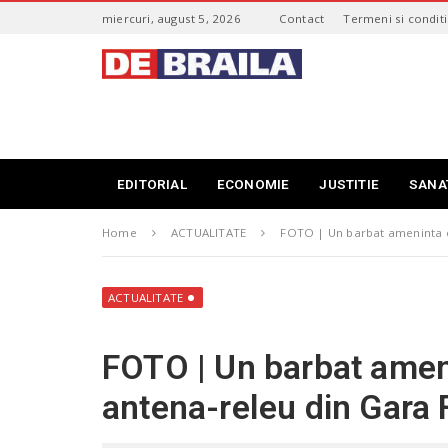
S
miercuri, august 5, 2026
Contact
Termeni si conditi
k
i
s
p
t
t
i
o
r
m
i
a
B
i
r
EDITORIAL
ECONOMIE
JUSTITIE
SANA
n
a
c
i
o
Home
ACTUALITATE
FOTO | Un barbat ameninta c
l
n
a
t
–
e
d
ACTUALITATE
n
e
t
b
FOTO | Un barbat amen
r
a
antena-releu din Gara 
i
l
a