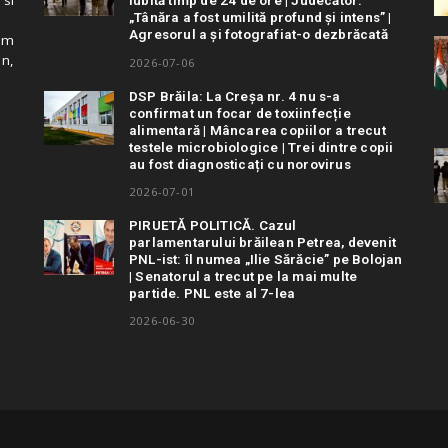
iubită timp de 24 de ore | Judecător:
„Tânăra a fost umilită profund și intens” |
Agresorul a și fotografiat-o dezbrăcată
cum
in,
2026-07-06
DSP Brăila: La Creșa nr. 4 nu s-a
confirmat un focar de toxiinfecție
alimentară | Mâncarea copiilor a trecut
testele microbiologice | Trei dintre copii
au fost diagnosticați cu norovirus
2026-07-01
PIRUETĂ POLITICĂ. Cazul
parlamentarului brăilean Petrea, devenit
PNL-ist: îl numea „Ilie Sărăcie” pe Bolojan
| Senatorul a trecut pe la mai multe
partide. PNL este al 7-lea
2026-06-30