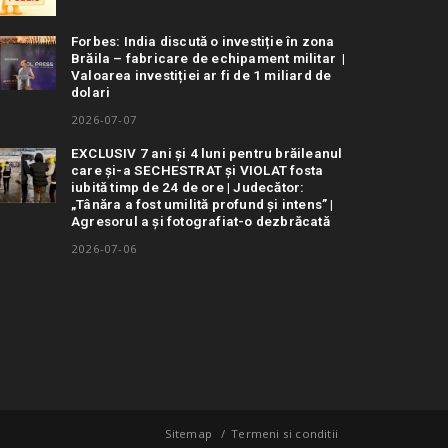
Forbes: India discută o investiție în zona
Brăila – fabricare de echipament militar |
Valoarea investiției ar fi de 1 miliard de
dolari
2026-07-07
EXCLUSIV 7 ani și 4 luni pentru brăileanul
care și-a SECHESTRAT și VIOLAT fosta
iubită timp de 24 de ore | Judecător:
„Tânăra a fost umilită profund și intens” |
Agresorul a și fotografiat-o dezbrăcată
2026-07-06
Sitemap
Termeni si conditii