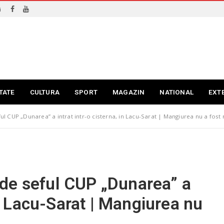
i
TATE
CULTURA
SPORT
MAGAZIN
NATIONAL
EXT
 CUP „Dunarea” a intrat intr-o cisterna, in Lacu-Sarat | Mangiurea nu a fost 
de seful CUP „Dunarea” a
 in Lacu-Sarat | Mangiurea nu