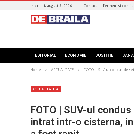
S
miercuri, august 5, 2026
Contact
Termeni si conditi
k
i
s
p
t
t
i
o
r
m
i
a
B
i
r
EDITORIAL
ECONOMIE
JUSTITIE
SANA
n
a
c
i
o
Home
ACTUALITATE
FOTO | SUV-ul condus de seful
l
n
a
t
–
e
d
ACTUALITATE
n
e
t
b
FOTO | SUV-ul condus 
r
a
intrat intr-o cisterna,
i
l
a fost ranit
a