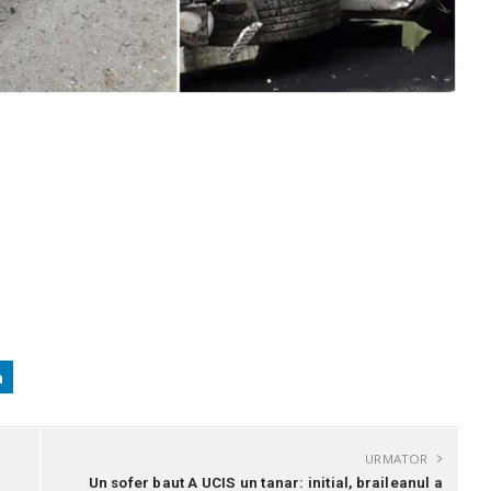
URMATOR
Un sofer baut A UCIS un tanar: initial, braileanul a