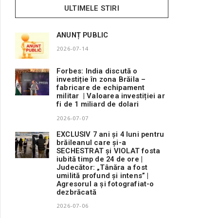
ULTIMELE STIRI
ANUNȚ PUBLIC
2026-07-14
Forbes: India discută o
investiție în zona Brăila –
fabricare de echipament
militar | Valoarea investiției ar
fi de 1 miliard de dolari
2026-07-07
EXCLUSIV 7 ani și 4 luni pentru
brăileanul care și-a
SECHESTRAT și VIOLAT fosta
iubită timp de 24 de ore |
Judecător: „Tânăra a fost
umilită profund și intens” |
Agresorul a și fotografiat-o
dezbrăcată
2026-07-06