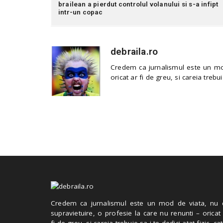
brailean a pierdut controlul volanului si s-a infipt
intr-un copac
debraila.ro
Credem ca jurnalismul este un mod
oricat ar fi de greu, si careia trebui
Credem ca jurnalismul este un mod de viata, nu 
supravietuire, o profesie la care nu renunti – oricat
fi de greu, si careia trebuie sa i te dedici atat fizic, cat