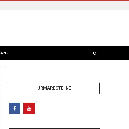
ERNE
ranit
URMARESTE-NE