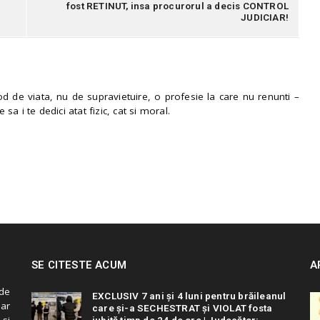
fost RETINUT, insa procurorul a decis CONTROL
JUDICIAR!
 de viata, nu de supravietuire, o profesie la care nu renunti –
e sa i te dedici atat fizic, cat si moral.
SE CITESTE ACUM
A
de
EXCLUSIV 7 ani și 4 luni pentru brăileanul
 ar
care și-a SECHESTRAT și VIOLAT fosta
 si