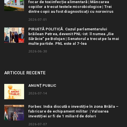
focar de toxiinfecție alimentară | Mâncarea
copiilor a trecut testele microbiologice | Trei
dintre copii au fost diagnosticați cu norovirus
2026-07-01
PIRUETĂ POLITICĂ. Cazul parlamentarului
brăilean Petrea, devenit PNL-ist: îl numea „Ilie
Sărăcie” pe Bolojan | Senatorul a trecut pe la mai
multe partide. PNL este al 7-lea
2026-06-30
ARTICOLE RECENTE
ANUNȚ PUBLIC
2026-07-14
Forbes: India discută o investiție în zona Brăila –
fabricare de echipament militar | Valoarea
investiției ar fi de 1 miliard de dolari
2026-07-07