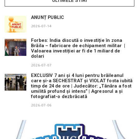
ULTIMELE STIRI
ANUNȚ PUBLIC
2026-07-14
Forbes: India discută o investiție în zona
Brăila – fabricare de echipament militar |
Valoarea investiției ar fi de 1 miliard de
dolari
2026-07-07
EXCLUSIV 7 ani și 4 luni pentru brăileanul
care și-a SECHESTRAT și VIOLAT fosta iubită
timp de 24 de ore | Judecător: „Tânăra a fost
umilită profund și intens” | Agresorul a și
fotografiat-o dezbrăcată
2026-07-06