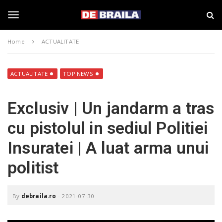
S
s
k
t
i
i
T
p
r
Home
ACTUALITATE
t
i
o
B
o
m
r
a
a
ACTUALITATE
TOP NEWS
i
i
g
n
l
Exclusiv | Un jandarm a tras
c
a
o
–
g
cu pistolul in sediul Politiei
n
d
t
e
Insuratei | A luat arma unui
e
b
l
n
r
politist
t
a
i
e
l
a
By
debraila.ro
-
2021-07-30
.
n
r