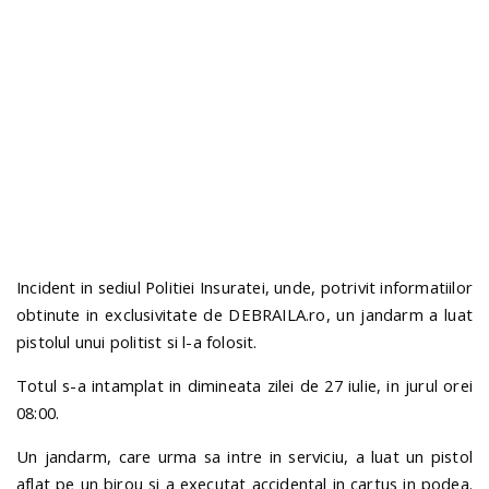
n
Incident in sediul Politiei Insuratei, unde, potrivit informatiilor
obtinute in exclusivitate de DEBRAILA.ro, un jandarm a luat
pistolul unui politist si l-a folosit.
Totul s-a intamplat in dimineata zilei de 27 iulie, in jurul orei
08:00.
Un jandarm, care urma sa intre in serviciu, a luat un pistol
aflat pe un birou si a executat accidental in cartus in podea.