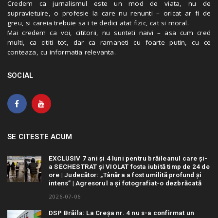
Credem ca jurnalismul este un mod de viata, nu de
supravietuire, o profesie la care nu renunti – oricat ar fi de
greu, si careia trebuie sa i te dedici atat fizic, cat si moral.
Mai credem ca voi, cititorii, nu sunteti naivi – asa cum cred
multi, ca cititi tot, dar ca ramaneti cu foarte putin, cu ce
conteaza, cu informatia relevanta.
SOCIAL
SE CITESTE ACUM
EXCLUSIV 7 ani și 4 luni pentru brăileanul care și-
a SECHESTRAT și VIOLAT fosta iubită timp de 24 de
ore | Judecător: „Tânăra a fost umilită profund și
intens” | Agresorul a și fotografiat-o dezbrăcată
2026-07-06
DSP Brăila: La Creșa nr. 4 nu s-a confirmat un