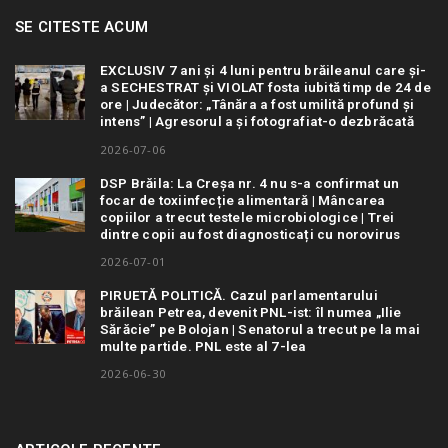
SE CITESTE ACUM
EXCLUSIV 7 ani și 4 luni pentru brăileanul care și-
a SECHESTRAT și VIOLAT fosta iubită timp de 24 de
ore | Judecător: „Tânăra a fost umilită profund și
intens” | Agresorul a și fotografiat-o dezbrăcată
2026-07-06
DSP Brăila: La Creșa nr. 4 nu s-a confirmat un
focar de toxiinfecție alimentară | Mâncarea
copiilor a trecut testele microbiologice | Trei
dintre copii au fost diagnosticați cu norovirus
2026-07-01
PIRUETĂ POLITICĂ. Cazul parlamentarului
brăilean Petrea, devenit PNL-ist: îl numea „Ilie
Sărăcie” pe Bolojan | Senatorul a trecut pe la mai
multe partide. PNL este al 7-lea
2026-06-30