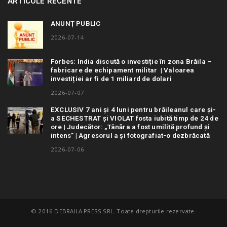
ARTICOLE RECENTE
ANUNȚ PUBLIC
2026-07-14
Forbes: India discută o investiție în zona Brăila –
fabricare de echipament militar | Valoarea
investiției ar fi de 1 miliard de dolari
2026-07-07
EXCLUSIV 7 ani și 4 luni pentru brăileanul care și-
a SECHESTRAT și VIOLAT fosta iubită timp de 24 de
ore | Judecător: „Tânăra a fost umilită profund și
intens” | Agresorul a și fotografiat-o dezbrăcată
2026-07-06
© 2016 DEBRAILA PRESS SRL. Toate drepturile rezervate.