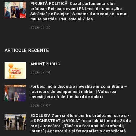
PIRUETĂ POLITICĂ. Cazul parlamentarului
brăilean Petrea, devenit PNL-ist: îl numea „Ilie
Sărăcie” pe Bolojan | Senatorul a trecut pe la mai
multe partide. PNL este al 7-lea
2026-06-30
ARTICOLE RECENTE
ANUNȚ PUBLIC
2026-07-14
Forbes: India discută o investiție în zona Brăila –
fabricare de echipament militar | Valoarea
investiției ar fi de 1 miliard de dolari
2026-07-07
EXCLUSIV 7 ani și 4 luni pentru brăileanul care și-
a SECHESTRAT și VIOLAT fosta iubită timp de 24 de
ore | Judecător: „Tânăra a fost umilită profund și
intens” | Agresorul a și fotografiat-o dezbrăcată