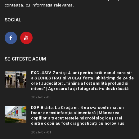
conteaza, cu informatia relevanta.
SOCIAL
SE CITESTE ACUM
EXCLUSIV 7 ani și 4 luni pentru brăileanul care și-
a SECHESTRAT și VIOLAT fosta iubită timp de 24 de
ore | Judecător: „Tânăra a fost umilită profund și
intens” | Agresorul a și fotografiat-o dezbrăcată
2026-07-06
DSP Brăila: La Creșa nr. 4 nu s-a confirmat un
focar de toxiinfecție alimentară | Mâncarea
copiilor a trecut testele microbiologice | Trei
dintre copii au fost diagnosticați cu norovirus
2026-07-01