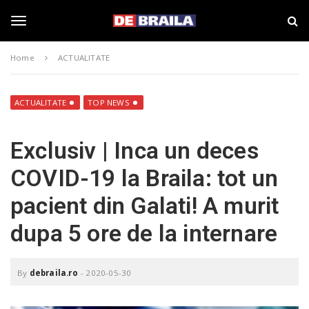
S
s
k
t
i
i
T
p
r
Home
ACTUALITATE
t
i
o
B
o
m
r
a
a
ACTUALITATE
TOP NEWS
i
i
g
n
l
Exclusiv | Inca un deces
c
a
o
–
g
COVID-19 la Braila: tot un
n
d
t
e
pacient din Galati! A murit
e
b
l
n
r
dupa 5 ore de la internare
t
a
i
e
l
a
By
debraila.ro
-
2020-05-30
.
n
r