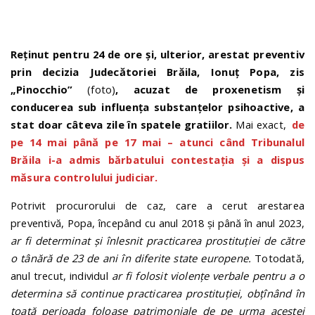
Reținut pentru 24 de ore și, ulterior, arestat preventiv
prin decizia Judecătoriei Brăila, Ionuț Popa, zis
„Pinocchio”
(foto)
, acuzat de proxenetism și
conducerea sub influența substanțelor psihoactive, a
stat doar câteva zile în spatele gratiilor.
Mai exact,
de
pe 14 mai până pe 17 mai – atunci când Tribunalul
Brăila i-a admis bărbatului contestația și a dispus
măsura controlului judiciar.
Potrivit procurorului de caz, care a cerut arestarea
preventivă, Popa, începând cu anul 2018 și până în anul 2023,
ar fi determinat și înlesnit practicarea prostituției de către
o tânără de 23 de ani în diferite state europene.
Totodată,
anul trecut, individul
ar fi folosit violențe verbale pentru a o
determina să continue practicarea prostituției, obțînând în
toată perioada foloase patrimoniale de pe urma acestei