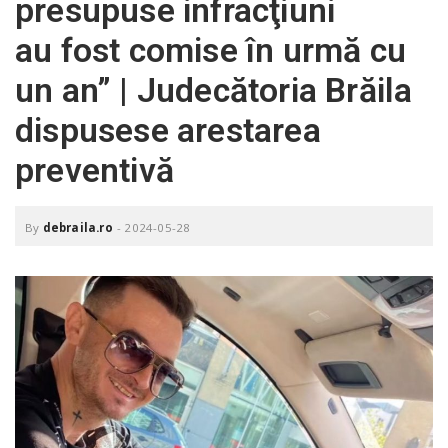
presupuse infracţiuni
o
a
au fost comise în urmă cu
un an” | Judecătoria Brăila
v
dispusese arestarea
i
preventivă
g
By
debraila.ro
-
2024-05-28
a
t
i
o