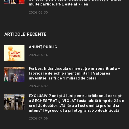
multe partide. PNL este al 7-lea
2026-06-30
ARTICOLE RECENTE
ANUNȚ PUBLIC
2026-07-14
Forbes: India discută o investiție în zona Brăila –
fabricare de echipament militar | Valoarea
investiției ar fi de 1 miliard de dolari
2026-07-07
EXCLUSIV 7 ani și 4 luni pentru brăileanul care și-
a SECHESTRAT și VIOLAT fosta iubită timp de 24 de
ore | Judecător: „Tânăra a fost umilită profund și
intens” | Agresorul a și fotografiat-o dezbrăcată
2026-07-06