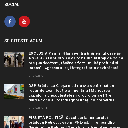
SOCIAL
SE CITESTE ACUM
EXCLUSIV 7 ani și 4 luni pentru brăileanul care și-
a SECHESTRAT și VIOLAT fosta iubită timp de 24 de
ore | Judecător: „Tânăra a fost umilită profund și
intens” | Agresorul a și fotografiat-o dezbrăcată
2026-07-06
DSP Brăila: La Creșa nr. 4 nu s-a confirmat un
focar de toxiinfecție alimentară | Mâncarea
copiilor a trecut testele microbiologice | Trei
dintre copii au fost diagnosticați cu norovirus
2026-07-01
PIRUETĂ POLITICĂ. Cazul parlamentarului
brăilean Petrea, devenit PNL-ist: îl numea „Ilie
Sărăcie” pe Bolojan | Senatorul a trecut pe la mai