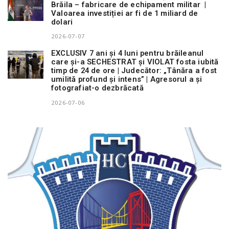
Brăila – fabricare de echipament militar |
Valoarea investiției ar fi de 1 miliard de
dolari
2026-07-07
EXCLUSIV 7 ani și 4 luni pentru brăileanul
care și-a SECHESTRAT și VIOLAT fosta iubită
timp de 24 de ore | Judecător: „Tânăra a fost
umilită profund și intens” | Agresorul a și
fotografiat-o dezbrăcată
2026-07-06