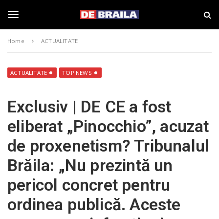
S
s
k
t
i
i
T
p
r
Home
ACTUALITATE
t
i
o
B
o
m
r
a
a
ACTUALITATE
TOP NEWS
i
i
g
n
l
Exclusiv | DE CE a fost
c
a
o
–
g
eliberat „Pinocchio”, acuzat
n
d
t
e
de proxenetism? Tribunalul
e
b
l
n
r
Brăila: „Nu prezintă un
t
a
i
e
pericol concret pentru
l
a
ordinea publică. Aceste
.
n
r