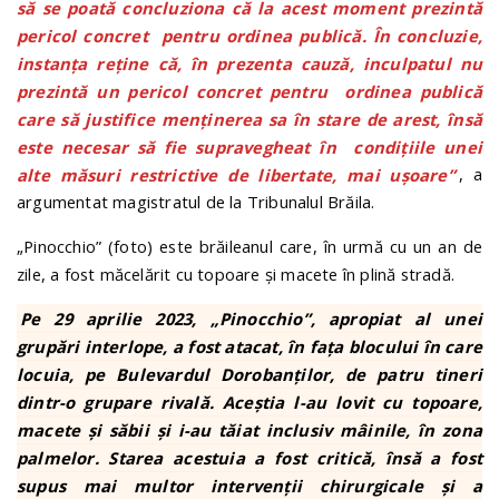
să se poată concluziona că la acest moment prezintă
pericol concret pentru ordinea publică. În concluzie,
instanţa reține că, în prezenta cauză, inculpatul nu
prezintă un pericol concret pentru ordinea publică
care să justifice menținerea sa în stare de arest, însă
este necesar să fie supravegheat în condiţiile unei
alte măsuri restrictive de libertate, mai uşoare”
, a
argumentat magistratul de la Tribunalul Brăila.
„Pinocchio” (foto) este brăileanul care, în urmă cu un an de
zile, a fost măcelărit cu topoare și macete în plină stradă.
Pe 29 aprilie 2023, „Pinocchio”, apropiat al unei
grupări interlope, a fost atacat, în fața blocului în care
locuia, pe Bulevardul Dorobanților, de patru tineri
dintr-o grupare rivală. Aceștia l-au lovit cu topoare,
macete și săbii și i-au tăiat inclusiv mâinile, în zona
palmelor. Starea acestuia a fost critică, însă a fost
supus mai multor intervenții chirurgicale și a