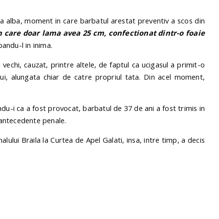
arma alba, moment in care barbatul arestat preventiv a scos din
n care doar lama avea 25 cm, confectionat dintr-o foaie
pandu-l in inima.
 vechi, cauzat, printre altele, de faptul ca ucigasul a primit-o
ui, alungata chiar de catre propriul tata. Din acel moment,
du-i ca a fost provocat, barbatul de 37 de ani a fost trimis in
e antecedente penale.
alului Braila la Curtea de Apel Galati, insa, intre timp, a decis