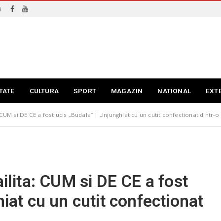
i
TATE
CULTURA
SPORT
MAGAZIN
NATIONAL
EXT
 CUM si DE CE a fost ucis „Budala” | „Injunghiat cu un cutit confectionat dintr-o
ailita: CUM si DE CE a fost
hiat cu un cutit confectionat