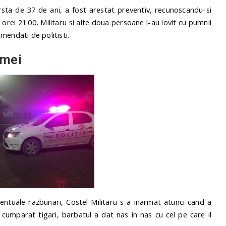
arsta de 37 de ani, a fost arestat preventiv, recunoscandu-si
 orei 21:00, Militaru si alte doua persoane l-au lovit cu pumnii
amendati de politisti.
imei
ntuale razbunari, Costel Militaru s-a inarmat atunci cand a
 cumparat tigari, barbatul a dat nas in nas cu cel pe care il