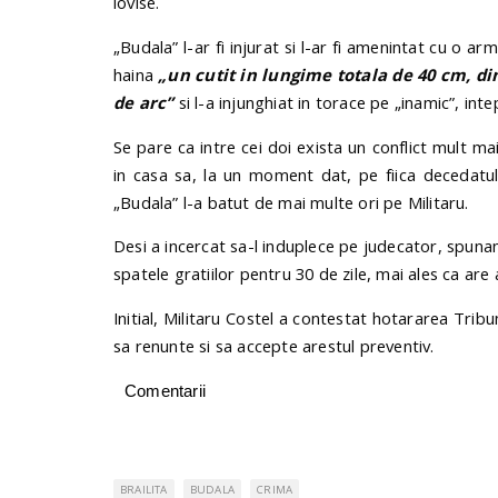
lovise.
„Budala” l-ar fi injurat si l-ar fi amenintat cu o 
haina
„un cutit in lungime totala de 40 cm, di
de arc”
si l-a injunghiat in torace pe „inamic”, inte
Se pare ca intre cei doi exista un conflict mult mai
in casa sa, la un moment dat, pe fiica decedatul
„Budala” l-a batut de mai multe ori pe Militaru.
Desi a incercat sa-l induplece pe judecator, spunan
spatele gratiilor pentru 30 de zile, mai ales ca ar
Initial, Militaru Costel a contestat hotararea Tribun
sa renunte si sa accepte arestul preventiv.
Comentarii
BRAILITA
BUDALA
CRIMA