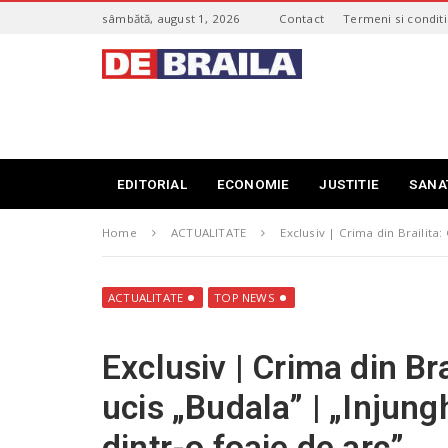
S
sâmbătă, august 1, 2026
Contact
Termeni si conditi
k
i
s
p
t
t
i
o
r
m
i
a
B
i
r
EDITORIAL
ECONOMIE
JUSTITIE
SANA
n
a
c
i
o
Home
ACTUALITATE
Exclusiv | Crima din Brailita:
l
n
a
t
–
e
d
ACTUALITATE
TOP NEWS
n
e
t
b
Exclusiv | Crima din Br
r
a
ucis „Budala” | „Injung
i
l
dintr-o foaie de arc”
a