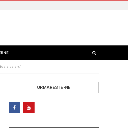
ERNE
 foaie de arc”
URMARESTE-NE