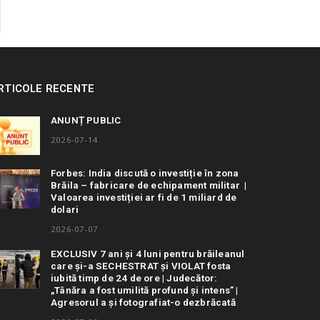
RTICOLE RECENTE
ANUNȚ PUBLIC
2026-07-14
Forbes: India discută o investiție în zona
Brăila – fabricare de echipament militar |
Valoarea investiției ar fi de 1 miliard de
dolari
2026-07-07
EXCLUSIV 7 ani și 4 luni pentru brăileanul
care și-a SECHESTRAT și VIOLAT fosta
iubită timp de 24 de ore | Judecător:
„Tânăra a fost umilită profund și intens” |
Agresorul a și fotografiat-o dezbrăcată