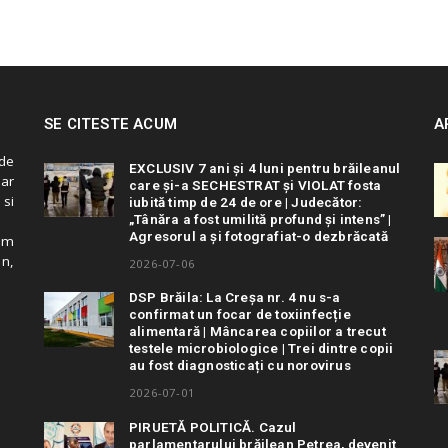
SE CITESTE ACUM
A
de
EXCLUSIV 7 ani și 4 luni pentru brăileanul
 ar
care și-a SECHESTRAT și VIOLAT fosta
 si
iubită timp de 24 de ore | Judecător:
„Tânăra a fost umilită profund și intens” |
Agresorul a și fotografiat-o dezbrăcată
cum
in,
2026-07-06
DSP Brăila: La Creșa nr. 4 nu s-a
confirmat un focar de toxiinfecție
alimentară | Mâncarea copiilor a trecut
testele microbiologice | Trei dintre copii
au fost diagnosticați cu norovirus
2026-07-01
PIRUETĂ POLITICĂ. Cazul
parlamentarului brăilean Petrea, devenit