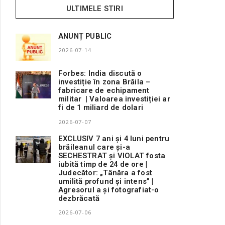
ULTIMELE STIRI
ANUNȚ PUBLIC
2026-07-14
Forbes: India discută o
investiție în zona Brăila –
fabricare de echipament
militar | Valoarea investiției ar
fi de 1 miliard de dolari
2026-07-07
EXCLUSIV 7 ani și 4 luni pentru
brăileanul care și-a
SECHESTRAT și VIOLAT fosta
iubită timp de 24 de ore |
Judecător: „Tânăra a fost
umilită profund și intens” |
Agresorul a și fotografiat-o
dezbrăcată
2026-07-06