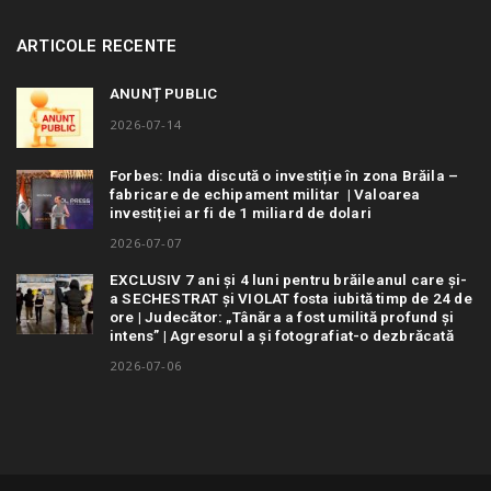
ARTICOLE RECENTE
ANUNȚ PUBLIC
2026-07-14
Forbes: India discută o investiție în zona Brăila –
fabricare de echipament militar | Valoarea
investiției ar fi de 1 miliard de dolari
2026-07-07
EXCLUSIV 7 ani și 4 luni pentru brăileanul care și-
a SECHESTRAT și VIOLAT fosta iubită timp de 24 de
ore | Judecător: „Tânăra a fost umilită profund și
intens” | Agresorul a și fotografiat-o dezbrăcată
2026-07-06