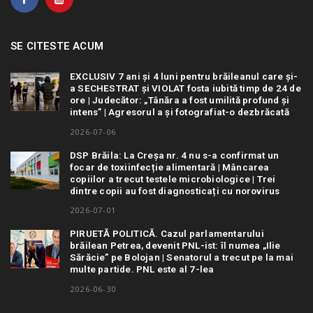
SE CITESTE ACUM
EXCLUSIV 7 ani și 4 luni pentru brăileanul care și-
a SECHESTRAT și VIOLAT fosta iubită timp de 24 de
ore | Judecător: „Tânăra a fost umilită profund și
intens” | Agresorul a și fotografiat-o dezbrăcată
2026-07-06
DSP Brăila: La Creșa nr. 4 nu s-a confirmat un
focar de toxiinfecție alimentară | Mâncarea
copiilor a trecut testele microbiologice | Trei
dintre copii au fost diagnosticați cu norovirus
2026-07-01
PIRUETĂ POLITICĂ. Cazul parlamentarului
brăilean Petrea, devenit PNL-ist: îl numea „Ilie
Sărăcie” pe Bolojan | Senatorul a trecut pe la mai
multe partide. PNL este al 7-lea
2026-06-30