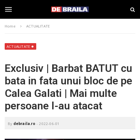
S
s
k
t
i
i
T
p
r
Home
ACTUALITATE
t
i
o
B
o
m
r
a
a
ACTUALITATE
i
i
g
n
l
Exclusiv | Barbat BATUT cu
c
a
o
–
g
bata in fata unui bloc de pe
n
d
t
e
Calea Galati | Mai multe
e
b
l
n
r
persoane l-au atacat
t
a
i
e
l
a
By
debraila.ro
-
2022-06-01
.
n
r