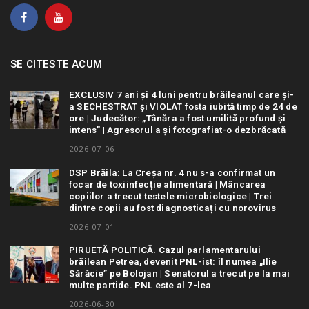
SE CITESTE ACUM
EXCLUSIV 7 ani și 4 luni pentru brăileanul care și-
a SECHESTRAT și VIOLAT fosta iubită timp de 24 de
ore | Judecător: „Tânăra a fost umilită profund și
intens” | Agresorul a și fotografiat-o dezbrăcată
2026-07-06
DSP Brăila: La Creșa nr. 4 nu s-a confirmat un
focar de toxiinfecție alimentară | Mâncarea
copiilor a trecut testele microbiologice | Trei
dintre copii au fost diagnosticați cu norovirus
2026-07-01
PIRUETĂ POLITICĂ. Cazul parlamentarului
brăilean Petrea, devenit PNL-ist: îl numea „Ilie
Sărăcie” pe Bolojan | Senatorul a trecut pe la mai
multe partide. PNL este al 7-lea
2026-06-30