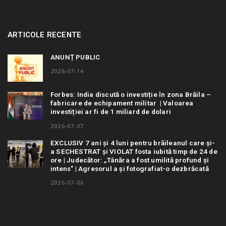
ARTICOLE RECENTE
ANUNȚ PUBLIC
2026-07-14
Forbes: India discută o investiție în zona Brăila –
fabricare de echipament militar | Valoarea
investiției ar fi de 1 miliard de dolari
2026-07-07
EXCLUSIV 7 ani și 4 luni pentru brăileanul care și-
a SECHESTRAT și VIOLAT fosta iubită timp de 24 de
ore | Judecător: „Tânăra a fost umilită profund și
intens” | Agresorul a și fotografiat-o dezbrăcată
2026-07-06