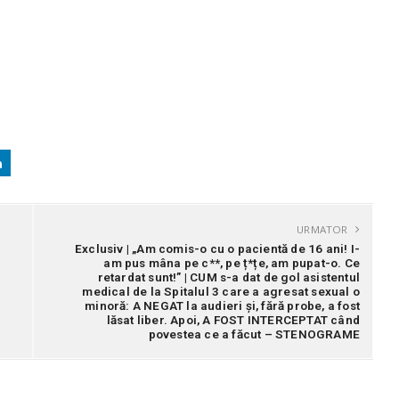
URMATOR
Exclusiv | „Am comis-o cu o pacientă de 16 ani! I-
am pus mâna pe c**, pe ț*țe, am pupat-o. Ce
retardat sunt!” | CUM s-a dat de gol asistentul
medical de la Spitalul 3 care a agresat sexual o
minoră: A NEGAT la audieri și, fără probe, a fost
lăsat liber. Apoi, A FOST INTERCEPTAT când
povestea ce a făcut – STENOGRAME