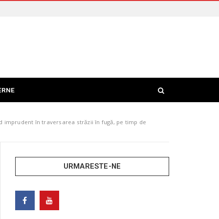
ERNE
d imprudent în traversarea străzii în fugă, pe timp de
URMARESTE-NE