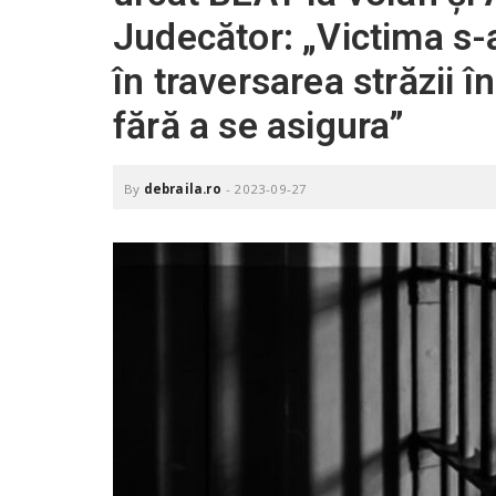
.
Judecător: „Victima s-
r
o
în traversarea străzii î
fără a se asigura”
By
debraila.ro
-
2023-09-27