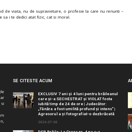
 de viata, nu de supravietuire, o profesie la care nu renunti –
e sa i te dedici atat fizic, cat si moral.
SE CITESTE ACUM
A
de
EXCLUSIV 7 ani și 4 luni pentru brăileanul
 ar
care și-a SECHESTRAT și VIOLAT fosta
 si
iubită timp de 24 de ore | Judecător:
„Tânăra a fost umilită profund și intens” |
Agresorul a și fotografiat-o dezbrăcată
cum
in,
2026-07-06
DSP Brăila: La Creșa nr. 4 nu s-a