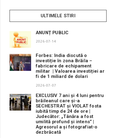
ULTIMELE STIRI
ANUNȚ PUBLIC
2026-07-14
Forbes: India discută o
investiție în zona Brăila –
fabricare de echipament
militar | Valoarea investiției ar
fi de 1 miliard de dolari
2026-07-07
EXCLUSIV 7 ani și 4 luni pentru
brăileanul care și-a
SECHESTRAT și VIOLAT fosta
iubită timp de 24 de ore |
Judecător: „Tânăra a fost
umilită profund și intens” |
Agresorul a și fotografiat-o
dezbrăcată