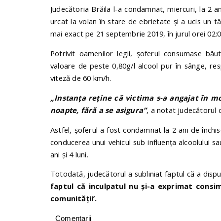
Judecătoria Brăila l-a condamnat, miercuri, la 2 an
urcat la volan în stare de ebrietate și a ucis un t
mai exact pe 21 septembrie 2019, în jurul orei 02
Potrivit oamenilor legii, șoferul consumase bău
valoare de peste 0,80g/l alcool pur în sânge, r
viteză de 60 km/h.
„Instanţa reţine că victima s-a angajat în m
noapte, fără a se asigura”
, a notat judecătorul 
Astfel, șoferul a fost condamnat la 2 ani de închi
conducerea unui vehicul sub influenţa alcoolului 
ani și 4 luni.
Totodată, judecătorul a subliniat faptul că a disp
faptul că inculpatul nu şi-a exprimat consi
comunităţii’.
Comentarii