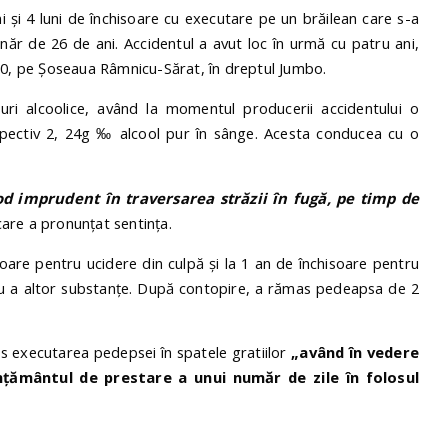
i și 4 luni de închisoare cu executare pe un brăilean care s-a
ânăr de 26 de ani. Accidentul a avut loc în urmă cu patru ani,
:00, pe Șoseaua Râmnicu-Sărat, în dreptul Jumbo.
turi alcoolice, având la momentul producerii accidentului o
espectiv 2, 24g ‰ alcool pur în sânge. Acesta conducea cu o
od imprudent în traversarea străzii în fugă, pe timp de
care a pronunțat sentința.
soare pentru ucidere din culpă și la 1 an de închisoare pentru
sau a altor substanţe. După contopire, a rămas pedeapsa de 2
us executarea pedepsei în spatele gratiilor
„având în vedere
mţământul de prestare a unui număr de zile în folosul