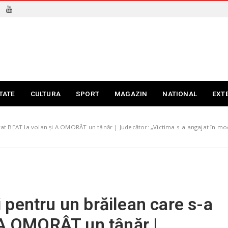
TATE
CULTURA
SPORT
MAGAZIN
NATIONAL
EXT
urcat BEAT la volan și A OMORÂT un tânăr | Judecător: „Victima s-a angajat în mo
ni pentru un brăilean care s-a
 A OMORÂT un tânăr |