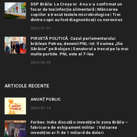
DSP Brăila: La Creșa nr. 4 nu s-a confirmat un
focar de toxiinfecție alimentară | Mâncarea
copiilor a trecut testele microbiologice | Trei
dintre copii au fost diagnosticați cu norovirus
2026-07-01
PIRUETĂ POLITICĂ. Cazul parlamentarului
brăilean Petrea, devenit PNL-ist: îl numea „Ilie
Sărăcie” pe Bolojan | Senatorul a trecut pe la mai
multe partide. PNL este al 7-lea
2026-06-30
ARTICOLE RECENTE
ANUNȚ PUBLIC
2026-07-14
Forbes: India discută o investiție în zona Brăila –
fabricare de echipament militar | Valoarea
investiției ar fi de 1 miliard de dolari