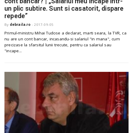
cont bancar? | „Salariul meu incape intr-
o
a
un plic subtire. Sunt si casatorit, dispare
repede”
By
debraila.ro
-
2017-09-05
v
Primul-ministru Mihai Tudose a declarat, marti seara, la TVR, ca
nu are un cont bancar, incasandu-si salariul "in mana", cum
i
precizase la sfarsitul lunii trecute, pentru ca salariul sau
"incape...
g
a
t
i
o