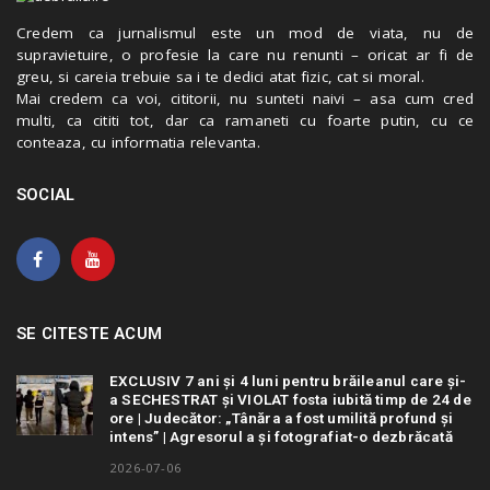
Credem ca jurnalismul este un mod de viata, nu de
supravietuire, o profesie la care nu renunti – oricat ar fi de
greu, si careia trebuie sa i te dedici atat fizic, cat si moral.
Mai credem ca voi, cititorii, nu sunteti naivi – asa cum cred
multi, ca cititi tot, dar ca ramaneti cu foarte putin, cu ce
conteaza, cu informatia relevanta.
SOCIAL
SE CITESTE ACUM
EXCLUSIV 7 ani și 4 luni pentru brăileanul care și-
a SECHESTRAT și VIOLAT fosta iubită timp de 24 de
ore | Judecător: „Tânăra a fost umilită profund și
intens” | Agresorul a și fotografiat-o dezbrăcată
2026-07-06