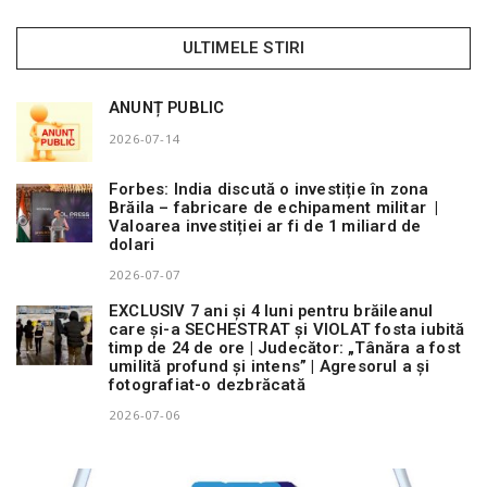
ULTIMELE STIRI
ANUNȚ PUBLIC
2026-07-14
Forbes: India discută o investiție în zona
Brăila – fabricare de echipament militar |
Valoarea investiției ar fi de 1 miliard de
dolari
2026-07-07
EXCLUSIV 7 ani și 4 luni pentru brăileanul
care și-a SECHESTRAT și VIOLAT fosta iubită
timp de 24 de ore | Judecător: „Tânăra a fost
umilită profund și intens” | Agresorul a și
fotografiat-o dezbrăcată
2026-07-06