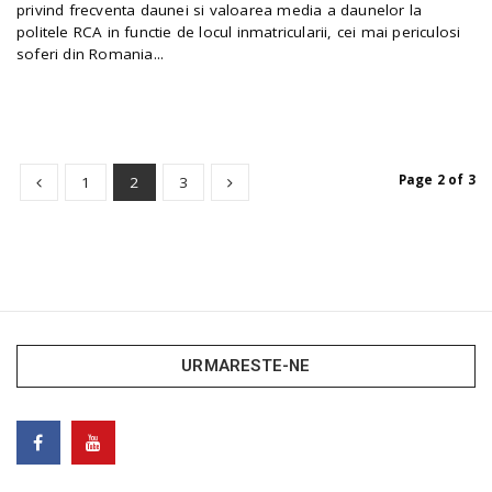
privind frecventa daunei si valoarea media a daunelor la
politele RCA in functie de locul inmatricularii, cei mai periculosi
soferi din Romania...
Page 2 of 3
1
2
3
URMARESTE-NE