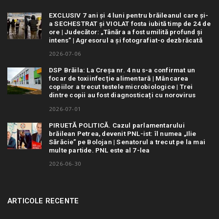
EXCLUSIV 7 ani și 4 luni pentru brăileanul care și-
a SECHESTRAT și VIOLAT fosta iubită timp de 24 de
ore | Judecător: „Tânăra a fost umilită profund și
intens” | Agresorul a și fotografiat-o dezbrăcată
2026-07-06
DSP Brăila: La Creșa nr. 4 nu s-a confirmat un
focar de toxiinfecție alimentară | Mâncarea
copiilor a trecut testele microbiologice | Trei
dintre copii au fost diagnosticați cu norovirus
2026-07-01
PIRUETĂ POLITICĂ. Cazul parlamentarului
brăilean Petrea, devenit PNL-ist: îl numea „Ilie
Sărăcie” pe Bolojan | Senatorul a trecut pe la mai
multe partide. PNL este al 7-lea
2026-06-30
ARTICOLE RECENTE