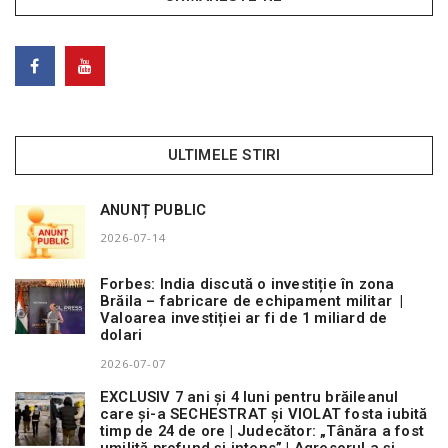
ULTIMELE STIRI
ANUNȚ PUBLIC
2026-07-14
Forbes: India discută o investiție în zona
Brăila – fabricare de echipament militar |
Valoarea investiției ar fi de 1 miliard de
dolari
2026-07-07
EXCLUSIV 7 ani și 4 luni pentru brăileanul
care și-a SECHESTRAT și VIOLAT fosta iubită
timp de 24 de ore | Judecător: „Tânăra a fost
umilită profund și intens” | Agresorul a și