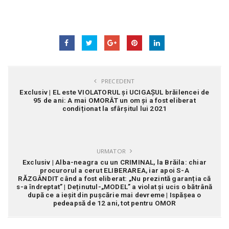
PRECEDENT
Exclusiv | EL este VIOLATORUL și UCIGAȘUL brăilencei de
95 de ani: A mai OMORÂT un om și a fost eliberat
condiționat la sfârșitul lui 2021
URMATOR
Exclusiv | Alba-neagra cu un CRIMINAL, la Brăila: chiar
procurorul a cerut ELIBERAREA, iar apoi S-A
RĂZGÂNDIT când a fost eliberat: „Nu prezintă garanția că
s-a îndreptat” | Deținutul-„MODEL” a violat și ucis o bătrână
după ce a ieșit din pușcărie mai devreme | Ispășea o
pedeapsă de 12 ani, tot pentru OMOR