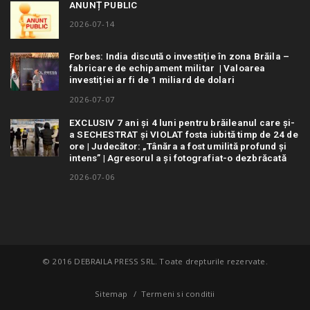
ANUNȚ PUBLIC
2026-07-14
Forbes: India discută o investiție în zona Brăila –
fabricare de echipament militar | Valoarea
investiției ar fi de 1 miliard de dolari
2026-07-07
EXCLUSIV 7 ani și 4 luni pentru brăileanul care și-
a SECHESTRAT și VIOLAT fosta iubită timp de 24 de
ore | Judecător: „Tânăra a fost umilită profund și
intens” | Agresorul a și fotografiat-o dezbrăcată
2026-07-06
© 2016 DEBRAILA PRESS SRL. Toate drepturile rezervate.
Sitemap
Termeni si conditii