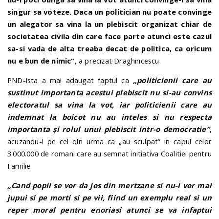
singur sa voteze. Daca un politician nu poate convinge
un alegator sa vina la un plebiscit organizat chiar de
societatea civila din care face parte atunci este cazul
sa-si vada de alta treaba decat de politica, ca oricum
nu e bun de nimic”
, a precizat Draghincescu.
PND-ista a mai adaugat faptul ca
„politicienii care au
sustinut importanta acestui plebiscit nu si-au convins
electoratul sa vina la vot, iar politicienii care au
indemnat la boicot nu au inteles si nu respecta
importanta și rolul unui plebiscit intr-o democratie”
,
acuzandu-i pe cei din urma ca „au scuipat” in capul celor
3.000.000 de romani care au semnat initiativa Coalitiei pentru
Familie.
„Cand popii se vor da jos din mertzane si nu-i vor mai
jupui si pe morti si pe vii, fiind un exemplu real si un
reper moral pentru enoriasi atunci se va infaptui