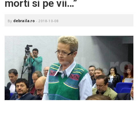
morti si pe vii…”
o
a
By
debraila.ro
-
2018-10-08
v
i
g
a
t
i
o