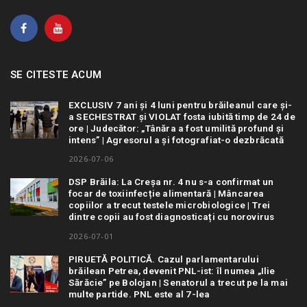
SE CITESTE ACUM
EXCLUSIV 7 ani și 4 luni pentru brăileanul care și-
a SECHESTRAT și VIOLAT fosta iubită timp de 24 de
ore | Judecător: „Tânăra a fost umilită profund și
intens” | Agresorul a și fotografiat-o dezbrăcată
2026-07-06
DSP Brăila: La Creșa nr. 4 nu s-a confirmat un
focar de toxiinfecție alimentară | Mâncarea
copiilor a trecut testele microbiologice | Trei
dintre copii au fost diagnosticați cu norovirus
2026-07-01
PIRUETĂ POLITICĂ. Cazul parlamentarului
brăilean Petrea, devenit PNL-ist: îl numea „Ilie
Sărăcie” pe Bolojan | Senatorul a trecut pe la mai
multe partide. PNL este al 7-lea