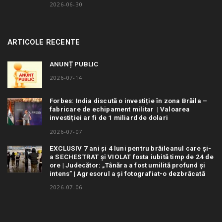
2026-06-30
ARTICOLE RECENTE
ANUNȚ PUBLIC
2026-07-14
Forbes: India discută o investiție în zona Brăila –
fabricare de echipament militar | Valoarea
investiției ar fi de 1 miliard de dolari
2026-07-07
EXCLUSIV 7 ani și 4 luni pentru brăileanul care și-
a SECHESTRAT și VIOLAT fosta iubită timp de 24 de
ore | Judecător: „Tânăra a fost umilită profund și
intens” | Agresorul a și fotografiat-o dezbrăcată
2026-07-06