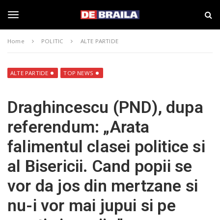
S
s
k
t
i
i
T
p
r
Home
POLITIC
ALTE PARTIDE
t
i
o
B
o
m
r
a
a
ALTE PARTIDE
TOP NEWS
i
i
g
n
l
Draghincescu (PND), dupa
c
a
o
–
g
referendum: „Arata
n
d
t
e
falimentul clasei politice si
e
b
l
n
r
al Bisericii. Cand popii se
t
a
i
e
vor da jos din mertzane si
l
a
nu-i vor mai jupui si pe
.
n
r