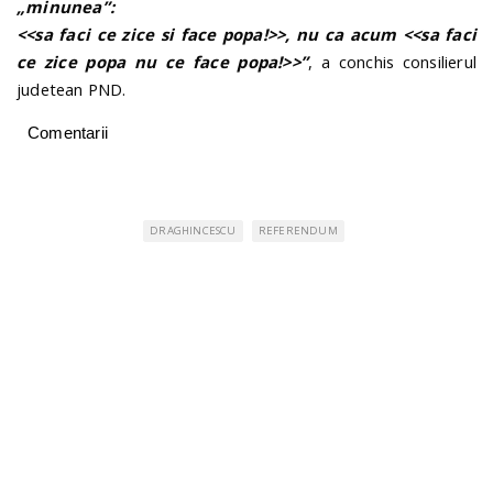
„minunea”:
<<sa faci ce zice si face popa!>>, nu ca acum <<sa faci
ce zice popa nu ce face popa!>>”
, a conchis consilierul
judetean PND.
Comentarii
DRAGHINCESCU
REFERENDUM