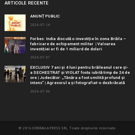
ARTICOLE RECENTE
ANUNȚ PUBLIC
2026-07-14
Forbes: India discută o investiție în zona Brăila –
fabricare de echipament militar | Valoarea
investiției ar fi de 1 miliard de dolari
2026-07-07
EXCLUSIV 7 ani și 4 luni pentru brăileanul care și-
a SECHESTRAT și VIOLAT fosta iubită timp de 24 de
ore | Judecător: „Tânăra a fost umilită profund și
intens” | Agresorul a și fotografiat-o dezbrăcată
2026-07-06
© 2016 DEBRAILA PRESS SRL. Toate drepturile rezervate.