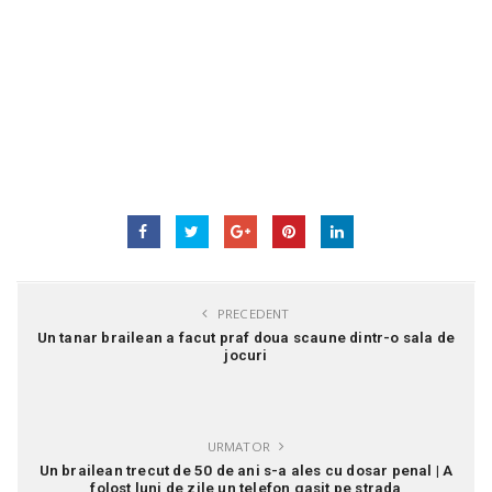
PRECEDENT
Un tanar brailean a facut praf doua scaune dintr-o sala de
jocuri
URMATOR
Un brailean trecut de 50 de ani s-a ales cu dosar penal | A
folost luni de zile un telefon gasit pe strada