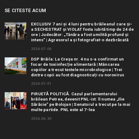
SE CITESTE ACUM
EXCLUSIV 7 ani și 4 luni pentru brăileanul care și-
a SECHESTRAT și VIOLAT fosta iubită timp de 24 de
ore | Judecător: „Tânăra a fost umilită profund și
intens” | Agresorul a și fotografiat-o dezbrăcată
2026-07-06
DSP Brăila: La Creșa nr. 4 nu s-a confirmat un
focar de toxiinfecție alimentară | Mâncarea
copiilor a trecut testele microbiologice | Trei
dintre copii au fost diagnosticați cu norovirus
2026-07-01
PIRUETĂ POLITICĂ. Cazul parlamentarului
brăilean Petrea, devenit PNL-ist: îl numea „Ilie
Sărăcie” pe Bolojan | Senatorul a trecut pe la mai
multe partide. PNL este al 7-lea
2026-06-30