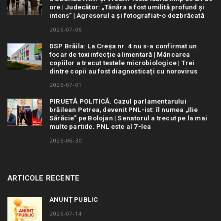
ore | Judecător: „Tânăra a fost umilită profund și
intens” | Agresorul a și fotografiat-o dezbrăcată
2026-07-06
DSP Brăila: La Creșa nr. 4 nu s-a confirmat un
focar de toxiinfecție alimentară | Mâncarea
copiilor a trecut testele microbiologice | Trei
dintre copii au fost diagnosticați cu norovirus
2026-07-01
PIRUETĂ POLITICĂ. Cazul parlamentarului
brăilean Petrea, devenit PNL-ist: îl numea „Ilie
Sărăcie” pe Bolojan | Senatorul a trecut pe la mai
multe partide. PNL este al 7-lea
2026-06-30
ARTICOLE RECENTE
ANUNȚ PUBLIC
2026-07-14