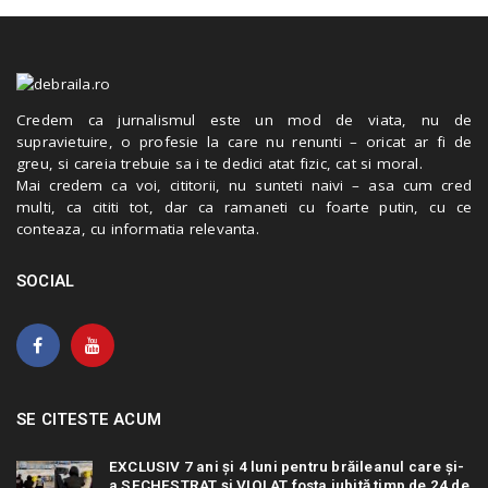
Credem ca jurnalismul este un mod de viata, nu de
supravietuire, o profesie la care nu renunti – oricat ar fi de
greu, si careia trebuie sa i te dedici atat fizic, cat si moral.
Mai credem ca voi, cititorii, nu sunteti naivi – asa cum cred
multi, ca cititi tot, dar ca ramaneti cu foarte putin, cu ce
conteaza, cu informatia relevanta.
SOCIAL
SE CITESTE ACUM
EXCLUSIV 7 ani și 4 luni pentru brăileanul care și-
a SECHESTRAT și VIOLAT fosta iubită timp de 24 de