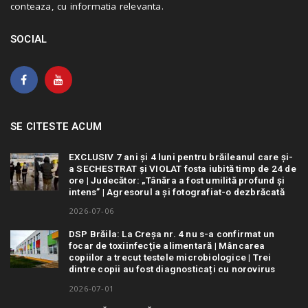
conteaza, cu informatia relevanta.
SOCIAL
SE CITESTE ACUM
EXCLUSIV 7 ani și 4 luni pentru brăileanul care și-
a SECHESTRAT și VIOLAT fosta iubită timp de 24 de
ore | Judecător: „Tânăra a fost umilită profund și
intens” | Agresorul a și fotografiat-o dezbrăcată
2026-07-06
DSP Brăila: La Creșa nr. 4 nu s-a confirmat un
focar de toxiinfecție alimentară | Mâncarea
copiilor a trecut testele microbiologice | Trei
dintre copii au fost diagnosticați cu norovirus
2026-07-01