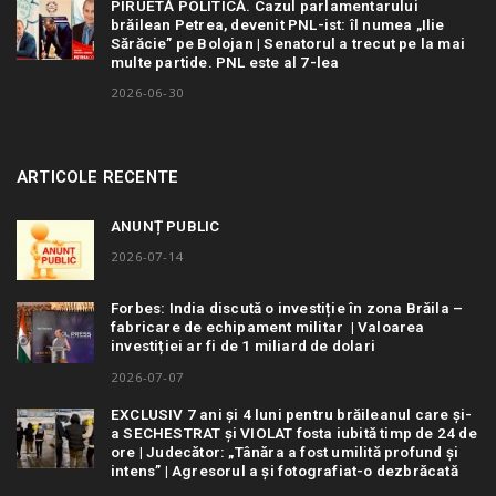
PIRUETĂ POLITICĂ. Cazul parlamentarului
brăilean Petrea, devenit PNL-ist: îl numea „Ilie
Sărăcie” pe Bolojan | Senatorul a trecut pe la mai
multe partide. PNL este al 7-lea
2026-06-30
ARTICOLE RECENTE
ANUNȚ PUBLIC
2026-07-14
Forbes: India discută o investiție în zona Brăila –
fabricare de echipament militar | Valoarea
investiției ar fi de 1 miliard de dolari
2026-07-07
EXCLUSIV 7 ani și 4 luni pentru brăileanul care și-
a SECHESTRAT și VIOLAT fosta iubită timp de 24 de
ore | Judecător: „Tânăra a fost umilită profund și
intens” | Agresorul a și fotografiat-o dezbrăcată