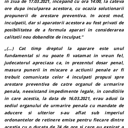
in ziua de 17.03.2021, incepand cu ora 14:00, la cateva
ore dupa inculparea acestora, cu ocazia solutionarii
propunerii de arestare preventiva. In acest mod,
inculpatii, dar si aparatorii acestora au fost privati de
posibilitatea de a formula aparari in considerarea
calitatii nou dobandite de inculpat.”
„(…) Cat timp dreptul la aparare este unul
fundamental si nu poate fi vatamat in vreun fel,
judecatorul apreciaza ca, in prezentul dosar penal,
masura punerii in miscare a actiunii penale ar fi
trebuit comunicata celor 4 inculpati propusi spre
arestare preventiva de catre organul de urmarire
penala, neexistand impedimente legale, in conditiile
in care acestia, la data de 16.03.2021, erau adusi la
sediul organului de urmarire penala cu mandate de
aducere si ulterior s-au aflat sub imperiul
ordonantelor de retinere emise pentru fiecare dintre
acestia cu o durata de 24 de ore si care au expirat a