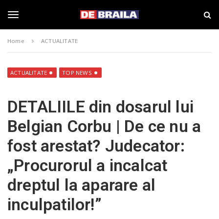
S
s
k
t
i
i
T
p
r
Home
ACTUALITATE
t
i
o
B
o
m
r
a
a
ACTUALITATE
TOP NEWS
i
i
g
n
l
DETALIILE din dosarul lui
c
a
o
–
g
Belgian Corbu | De ce nu a
n
d
t
e
fost arestat? Judecator:
e
b
l
n
r
„Procurorul a incalcat
t
a
i
e
dreptul la aparare al
l
a
inculpatilor!”
.
n
r