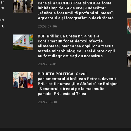
 ar
care și-a SECHESTRAT și VIOLAT fosta
 si
iubită timp de 24 de ore | Judecător:
„Tânăra a fost umilită profund și intens” |
Agresorul a și fotografiat-o dezbrăcată
cum
in,
2026-07-06
DSP Brăila: La Creșa nr. 4 nu s-a
confirmat un focar de toxiinfecție
alimentară | Mâncarea copiilor a trecut
testele microbiologice | Trei dintre copii
au fost diagnosticați cu norovirus
2026-07-01
PIRUETĂ POLITICĂ. Cazul
parlamentarului brăilean Petrea, devenit
PNL-ist: îl numea „Ilie Sărăcie” pe Bolojan
| Senatorul a trecut pe la mai multe
partide. PNL este al 7-lea
2026-06-30