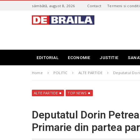
S
sâmbătă, august 8, 2026
Contact
Termeni si conditi
k
i
s
p
t
t
i
o
r
m
i
a
B
i
r
EDITORIAL
ECONOMIE
JUSTITIE
SANA
n
a
c
i
o
Home
POLITIC
ALTE PARTIDE
Deputatul Dori
l
n
a
t
–
e
d
ALTE PARTIDE
TOP NEWS
n
e
t
b
Deputatul Dorin Petre
r
a
Primarie din partea par
i
l
a