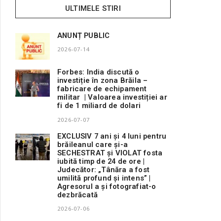
ULTIMELE STIRI
ANUNȚ PUBLIC
2026-07-14
Forbes: India discută o
investiție în zona Brăila –
fabricare de echipament
militar | Valoarea investiției ar
fi de 1 miliard de dolari
2026-07-07
EXCLUSIV 7 ani și 4 luni pentru
brăileanul care și-a
SECHESTRAT și VIOLAT fosta
iubită timp de 24 de ore |
Judecător: „Tânăra a fost
umilită profund și intens” |
Agresorul a și fotografiat-o
dezbrăcată
2026-07-06