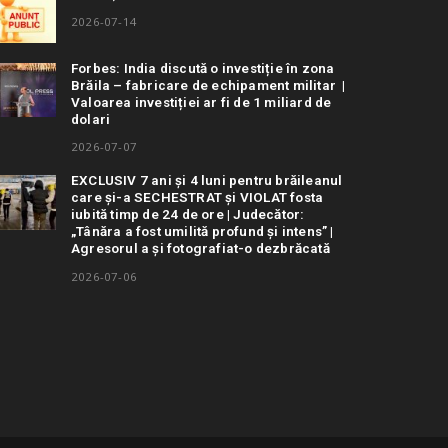
2026-07-14
Forbes: India discută o investiție în zona
Brăila – fabricare de echipament militar |
Valoarea investiției ar fi de 1 miliard de
dolari
2026-07-07
EXCLUSIV 7 ani și 4 luni pentru brăileanul
care și-a SECHESTRAT și VIOLAT fosta
iubită timp de 24 de ore | Judecător:
„Tânăra a fost umilită profund și intens” |
Agresorul a și fotografiat-o dezbrăcată
2026-07-06