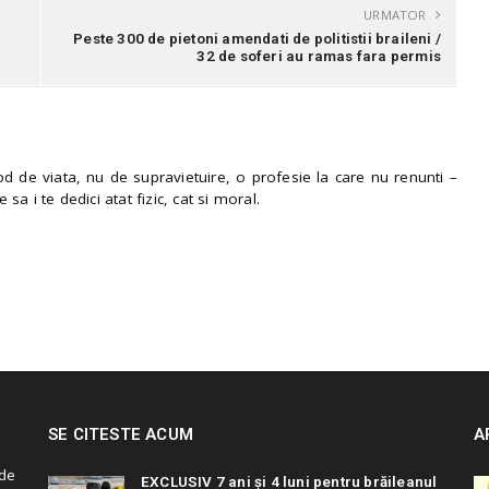
URMATOR
Peste 300 de pietoni amendati de politistii braileni /
32 de soferi au ramas fara permis
 de viata, nu de supravietuire, o profesie la care nu renunti –
e sa i te dedici atat fizic, cat si moral.
SE CITESTE ACUM
A
de
EXCLUSIV 7 ani și 4 luni pentru brăileanul