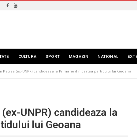
i
TATE
CULTURA
SPORT
MAGAZIN
NATIONAL
EXT
n Petrea (ex-UNPR) candideaza la Primarie din partea partidului lui Geoana
a (ex-UNPR) candideaza la
tidului lui Geoana