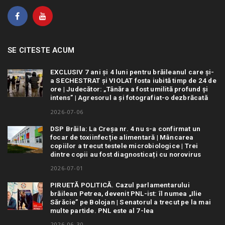
SE CITESTE ACUM
EXCLUSIV 7 ani și 4 luni pentru brăileanul care și-
a SECHESTRAT și VIOLAT fosta iubită timp de 24 de
ore | Judecător: „Tânăra a fost umilită profund și
intens” | Agresorul a și fotografiat-o dezbrăcată
2026-07-06
DSP Brăila: La Creșa nr. 4 nu s-a confirmat un
focar de toxiinfecție alimentară | Mâncarea
copiilor a trecut testele microbiologice | Trei
dintre copii au fost diagnosticați cu norovirus
2026-07-01
PIRUETĂ POLITICĂ. Cazul parlamentarului
brăilean Petrea, devenit PNL-ist: îl numea „Ilie
Sărăcie” pe Bolojan | Senatorul a trecut pe la mai
multe partide. PNL este al 7-lea
2026-06-30