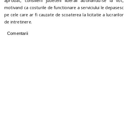
aprobat, consilierii judeteni liberali abtinandu-se la vot,
motivand ca costurile de functionare a serviciului le depasesc
pe cele care ar fi cauzate de scoaterea la licitatie a lucrarilor
de intretinere.
Comentarii