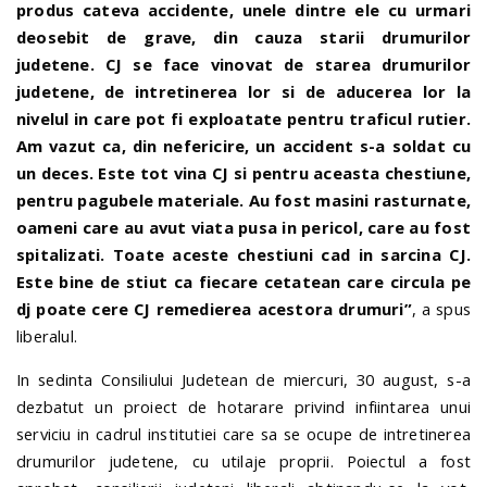
produs cateva accidente, unele dintre ele cu urmari
deosebit de grave, din cauza starii drumurilor
judetene. CJ se face vinovat de starea drumurilor
judetene, de intretinerea lor si de aducerea lor la
nivelul in care pot fi exploatate pentru traficul rutier.
Am vazut ca, din nefericire, un accident s-a soldat cu
un deces. Este tot vina CJ si pentru aceasta chestiune,
pentru pagubele materiale. Au fost masini rasturnate,
oameni care au avut viata pusa in pericol, care au fost
spitalizati. Toate aceste chestiuni cad in sarcina CJ.
Este bine de stiut ca fiecare cetatean care circula pe
dj poate cere CJ remedierea acestora drumuri”
, a spus
liberalul.
In sedinta Consiliului Judetean de miercuri, 30 august, s-a
dezbatut un proiect de hotarare privind infiintarea unui
serviciu in cadrul institutiei care sa se ocupe de intretinerea
drumurilor judetene, cu utilaje proprii. Poiectul a fost