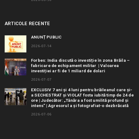
ARTICOLE RECENTE
ANUNȚ PUBLIC
2026-07-14
Forbes: India discută o investiție în zona Brăila –
fabricare de echipament militar | Valoarea
investiției ar fi de 1 miliard de dolari
2026-07-07
EXCLUSIV 7 ani și 4 luni pentru brăileanul care și-
a SECHESTRAT și VIOLAT fosta iubită timp de 24 de
ore | Judecător: „Tânăra a fost umilită profund și
intens” | Agresorul a și fotografiat-o dezbrăcată
2026-07-06