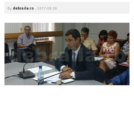
o
a
By
debraila.ro
-
2017-08-30
v
i
g
a
t
i
o