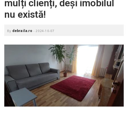
mulți clienți, deși imobilul
o
a
nu există!
v
By
debraila.ro
-
2024-10-07
i
g
a
t
i
o