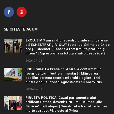
SE CITESTE ACUM
EXCLUSIV 7 ani și 4 luni pentru brăileanul care și-
a SECHESTRAT și VIOLAT fosta iubită timp de 24 de
ore | Judecător: „Tânăra a fost umilită profund și
intens” | Agresorul a și fotografiat-o dezbrăcată
2026-07-06
DSP Brăila: La Creșa nr. 4 nu s-a confirmat un
focar de toxiinfecție alimentară | Mâncarea
copiilor a trecut testele microbiologice | Trei
dintre copii au fost diagnosticați cu norovirus
2026-07-01
PIRUETĂ POLITICĂ. Cazul parlamentarului
brăilean Petrea, devenit PNL-ist: îl numea „Ilie
Sărăcie” pe Bolojan | Senatorul a trecut pe la mai
multe partide. PNL este al 7-lea