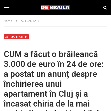
S
s
k
t
i
i
T
p
r
Home
ACTUALITATE
t
i
o
B
o
m
r
a
a
ACTUALITATE
i
i
g
n
l
CUM a făcut o brăileancă
c
a
o
–
g
3.000 de euro în 24 de ore:
n
d
t
e
a postat un anunț despre
e
b
l
n
r
închirierea unui
t
a
i
e
apartament în Cluj și a
l
a
încasat chiria de la mai
.
n
r