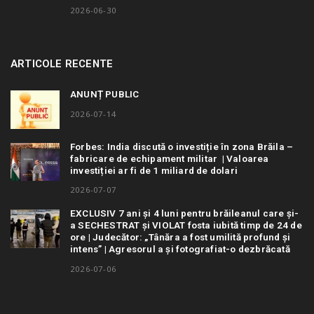
2026-06-30
ARTICOLE RECENTE
ANUNȚ PUBLIC
2026-07-14
Forbes: India discută o investiție în zona Brăila –
fabricare de echipament militar | Valoarea
investiției ar fi de 1 miliard de dolari
2026-07-07
EXCLUSIV 7 ani și 4 luni pentru brăileanul care și-
a SECHESTRAT și VIOLAT fosta iubită timp de 24 de
ore | Judecător: „Tânăra a fost umilită profund și
intens” | Agresorul a și fotografiat-o dezbrăcată
2026-07-06