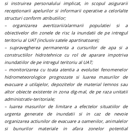
si instruirea personalului implicat, in scopul asigurarii
receptionarii apelurilor si informarii operative a celorlalte
structuri conform atributiilor;
– organizarea avertizarii/alarmarii populatiei si a
obiectivelor din zonele de risc la inundatii de pe intregul
teritoriu al UAT (inclusiv satele apartinatoare);
– supravegherea permanenta a cursurilor de apa si a
constructiilor hidrotehnice cu rol de aparare impotriva
inundatiilor de pe intregul teritoriu al UAT;
– monitorizarea cu toata atentia a evolutiei fenomenelor
hidrometeorologice prognozate si luarea masurilor de
evacuare a utilajelor, depozitelor de material lemnos sau
altor obiecte existente in zona dig-mal, de pe raza unitatii
administrativ-teritoriale;
– luarea masurilor de limitare a efectelor situatiilor de
urgenta generate de inundatii si in caz de nevoie
organizarea actiunilor de evacuare a oamenilor, animalelor
si bunurilor materiale in afara zonelor potential