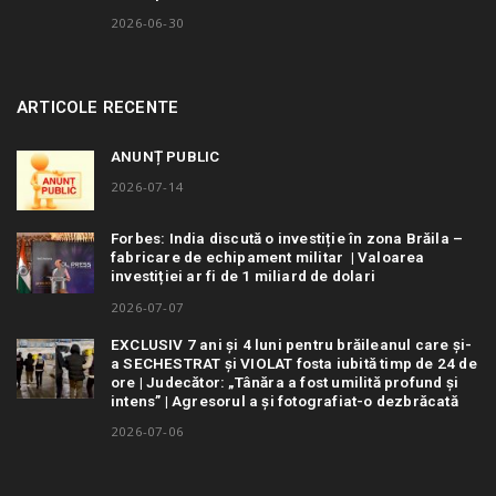
2026-06-30
ARTICOLE RECENTE
ANUNȚ PUBLIC
2026-07-14
Forbes: India discută o investiție în zona Brăila –
fabricare de echipament militar | Valoarea
investiției ar fi de 1 miliard de dolari
2026-07-07
EXCLUSIV 7 ani și 4 luni pentru brăileanul care și-
a SECHESTRAT și VIOLAT fosta iubită timp de 24 de
ore | Judecător: „Tânăra a fost umilită profund și
intens” | Agresorul a și fotografiat-o dezbrăcată
2026-07-06