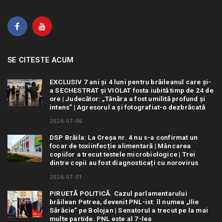
SE CITESTE ACUM
EXCLUSIV 7 ani și 4 luni pentru brăileanul care și-
a SECHESTRAT și VIOLAT fosta iubită timp de 24 de
ore | Judecător: „Tânăra a fost umilită profund și
intens” | Agresorul a și fotografiat-o dezbrăcată
2026-07-06
DSP Brăila: La Creșa nr. 4 nu s-a confirmat un
focar de toxiinfecție alimentară | Mâncarea
copiilor a trecut testele microbiologice | Trei
dintre copii au fost diagnosticați cu norovirus
2026-07-01
PIRUETĂ POLITICĂ. Cazul parlamentarului
brăilean Petrea, devenit PNL-ist: îl numea „Ilie
Sărăcie” pe Bolojan | Senatorul a trecut pe la mai
multe partide. PNL este al 7-lea