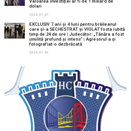
Valoarea investiției ar fi de 1 miliard de
dolari
2026-07-07
EXCLUSIV 7 ani și 4 luni pentru brăileanul
care și-a SECHESTRAT și VIOLAT fosta iubită
timp de 24 de ore | Judecător: „Tânăra a fost
umilită profund și intens” | Agresorul a și
fotografiat-o dezbrăcată
2026-07-06