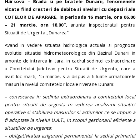
Hârsova – Braila si pe bratele Dunarii, fenomenele
vizate fiind cresteri de debite si niveluri cu depasiri ale
COTELOR DE APARARE, in perioada 16 martie, ora 06.00
– 21 martie, ora 18.00”
, anunta Inspectoratul pentru
Situatii de Urgenta „Dunarea”.
Avand in vedere situatia hidrologica actuala si prognoza
evolutiei situatiei hidrometeorologice din Bazinul Dunarii in
amonte de intrarea in tara, in cadrul sedintei extraordinare
a Comitetului Judetean pentru Situatii de Urgenta, care a
avut loc marti, 15 martie, s-a dispus a fi luate urmatoarele
masuri la nivelul comitetelor locale riverane Dunarii:
– convocarea in sedinta extraordinara a comitetului local
pentru situatii de urgenta in vederea analizarii situatiei
operative si stabilirea masurilor si actiunilor ce se impun a
fi adoptate la nivelul U.A.T., in scopul gestionarii eficiente a
situatiilor de urgenta;
– obligativitatea asigurarii permanentei la sediul primariei