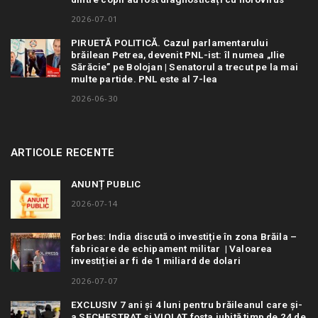
2026-07-01
PIRUETĂ POLITICĂ. Cazul parlamentarului
brăilean Petrea, devenit PNL-ist: îl numea „Ilie
Sărăcie” pe Bolojan | Senatorul a trecut pe la mai
multe partide. PNL este al 7-lea
2026-06-30
ARTICOLE RECENTE
ANUNȚ PUBLIC
2026-07-14
Forbes: India discută o investiție în zona Brăila –
fabricare de echipament militar | Valoarea
investiției ar fi de 1 miliard de dolari
2026-07-07
EXCLUSIV 7 ani și 4 luni pentru brăileanul care și-
a SECHESTRAT și VIOLAT fosta iubită timp de 24 de