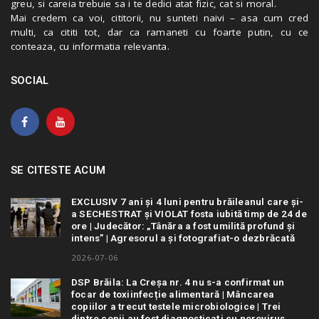
greu, si careia trebuie sa i te dedici atat fizic, cat si moral.
Mai credem ca voi, cititorii, nu sunteti naivi – asa cum cred
multi, ca cititi tot, dar ca ramaneti cu foarte putin, cu ce
conteaza, cu informatia relevanta.
SOCIAL
SE CITESTE ACUM
EXCLUSIV 7 ani și 4 luni pentru brăileanul care și-
a SECHESTRAT și VIOLAT fosta iubită timp de 24 de
ore | Judecător: „Tânăra a fost umilită profund și
intens” | Agresorul a și fotografiat-o dezbrăcată
2026-07-06
DSP Brăila: La Creșa nr. 4 nu s-a confirmat un
focar de toxiinfecție alimentară | Mâncarea
copiilor a trecut testele microbiologice | Trei
dintre copii au fost diagnosticați cu norovirus