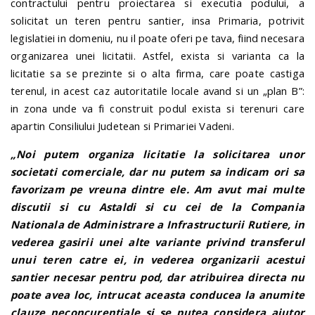
contractului pentru proiectarea si executia podului, a
solicitat un teren pentru santier, insa Primaria, potrivit
legislatiei in domeniu, nu il poate oferi pe tava, fiind necesara
organizarea unei licitatii. Astfel, exista si varianta ca la
licitatie sa se prezinte si o alta firma, care poate castiga
terenul, in acest caz autoritatile locale avand si un „plan B”:
in zona unde va fi construit podul exista si terenuri care
apartin Consiliului Judetean si Primariei Vadeni.
„Noi putem organiza licitatie la solicitarea unor
societati comerciale, dar nu putem sa indicam ori sa
favorizam pe vreuna dintre ele. Am avut mai multe
discutii si cu Astaldi si cu cei de la Compania
Nationala de Administrare a Infrastructurii Rutiere, in
vederea gasirii unei alte variante privind transferul
unui teren catre ei, in vederea organizarii acestui
santier necesar pentru pod, dar atribuirea directa nu
poate avea loc, intrucat aceasta conducea la anumite
clauze neconcurentiale si se putea considera ajutor