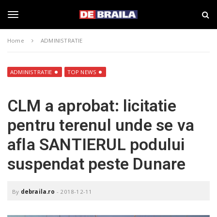
S
s
k
t
i
i
T
p
r
Home
ADMINISTRATIE
t
i
o
B
o
m
r
a
a
ADMINISTRATIE
TOP NEWS
i
i
g
n
l
CLM a aprobat: licitatie
c
a
o
–
g
pentru terenul unde se va
n
d
t
e
afla SANTIERUL podului
e
b
l
n
r
suspendat peste Dunare
t
a
i
e
l
a
By
debraila.ro
-
2018-12-11
.
n
r