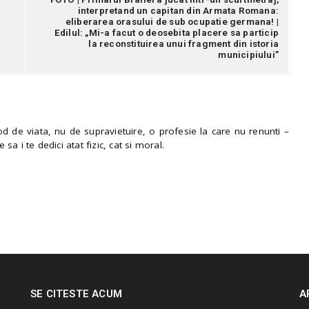
interpretand un capitan din Armata Romana:
eliberarea orasului de sub ocupatie germana! |
Edilul: „Mi-a facut o deosebita placere sa particip
la reconstituirea unui fragment din istoria
municipiului”
 de viata, nu de supravietuire, o profesie la care nu renunti –
e sa i te dedici atat fizic, cat si moral.
SE CITESTE ACUM
A