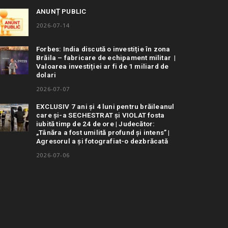
ANUNȚ PUBLIC
2026-07-14
Forbes: India discută o investiție în zona
Brăila – fabricare de echipament militar |
Valoarea investiției ar fi de 1 miliard de
dolari
2026-07-07
EXCLUSIV 7 ani și 4 luni pentru brăileanul
care și-a SECHESTRAT și VIOLAT fosta
iubită timp de 24 de ore | Judecător:
„Tânăra a fost umilită profund și intens” |
Agresorul a și fotografiat-o dezbrăcată
2026-07-06