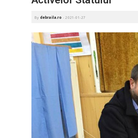
.
r
o
By
debraila.ro
-
2021-01-27