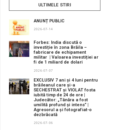
ULTIMELE STIRI
ANUNȚ PUBLIC
2026-07-14
Forbes: India discută o
investiție în zona Brăila –
fabricare de echipament
militar | Valoarea investiției ar
fi de 1 miliard de dolari
2026-07-07
EXCLUSIV 7 ani și 4 luni pentru
brăileanul care și-a
SECHESTRAT și VIOLAT fosta
iubită timp de 24 de ore |
Judecător: „Tânăra a fost
umilită profund și intens” |
Agresorul a și fotografiat-o
dezbrăcată
2026-07-06