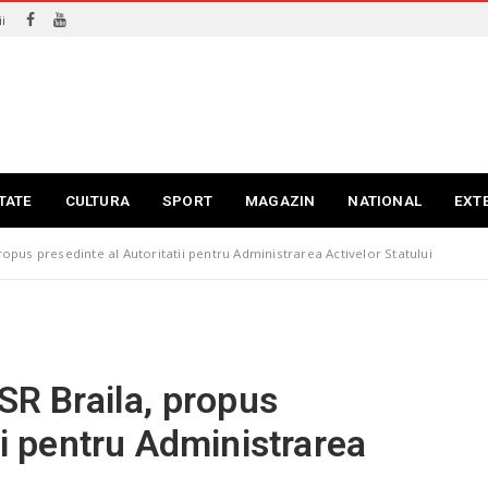
i
TATE
CULTURA
SPORT
MAGAZIN
NATIONAL
EXT
ropus presedinte al Autoritatii pentru Administrarea Activelor Statului
SR Braila, propus
ii pentru Administrarea