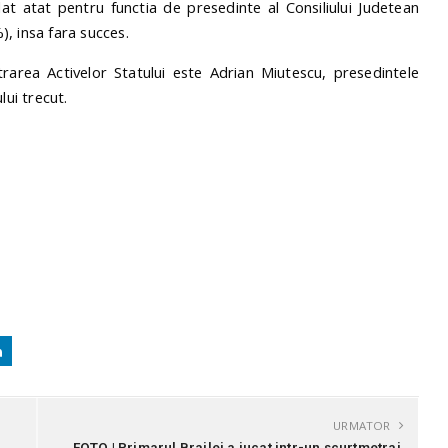
at atat pentru functia de presedinte al Consiliului Judetean
, insa fara succes.
trarea Activelor Statului este Adrian Miutescu, presedintele
lui trecut.
URMATOR
FOTO | Primarul Brailei a jucat intr-un scurtmetraj,