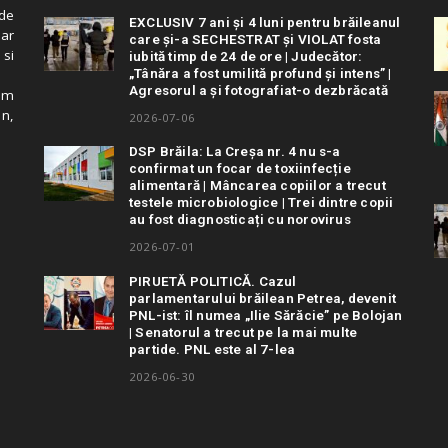
de
EXCLUSIV 7 ani și 4 luni pentru brăileanul
 ar
care și-a SECHESTRAT și VIOLAT fosta
 si
iubită timp de 24 de ore | Judecător:
„Tânăra a fost umilită profund și intens” |
Agresorul a și fotografiat-o dezbrăcată
cum
in,
2026-07-06
DSP Brăila: La Creșa nr. 4 nu s-a
confirmat un focar de toxiinfecție
alimentară | Mâncarea copiilor a trecut
testele microbiologice | Trei dintre copii
au fost diagnosticați cu norovirus
2026-07-01
PIRUETĂ POLITICĂ. Cazul
parlamentarului brăilean Petrea, devenit
PNL-ist: îl numea „Ilie Sărăcie” pe Bolojan
| Senatorul a trecut pe la mai multe
partide. PNL este al 7-lea
2026-06-30