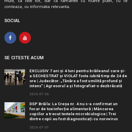
multi, ca cititi tot, dar ca ramaneti cu foarte putin, cu ce
conteaza, cu informatia relevanta.
SOCIAL
SE CITESTE ACUM
EXCLUSIV 7 ani și 4 luni pentru brăileanul care și-
a SECHESTRAT și VIOLAT fosta iubită timp de 24 de
ore | Judecător: „Tânăra a fost umilită profund și
intens” | Agresorul a și fotografiat-o dezbrăcată
2026-07-06
DSP Brăila: La Creșa nr. 4 nu s-a confirmat un
focar de toxiinfecție alimentară | Mâncarea
copiilor a trecut testele microbiologice | Trei
dintre copii au fost diagnosticați cu norovirus
2026-07-01