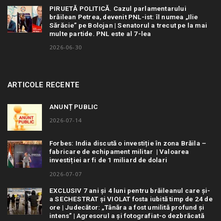
PIRUETĂ POLITICĂ. Cazul parlamentarului
brăilean Petrea, devenit PNL-ist: îl numea „Ilie
Sărăcie” pe Bolojan | Senatorul a trecut pe la mai
multe partide. PNL este al 7-lea
2026-06-30
ARTICOLE RECENTE
ANUNȚ PUBLIC
2026-07-14
Forbes: India discută o investiție în zona Brăila –
fabricare de echipament militar | Valoarea
investiției ar fi de 1 miliard de dolari
2026-07-07
EXCLUSIV 7 ani și 4 luni pentru brăileanul care și-
a SECHESTRAT și VIOLAT fosta iubită timp de 24 de
ore | Judecător: „Tânăra a fost umilită profund și
intens” | Agresorul a și fotografiat-o dezbrăcată