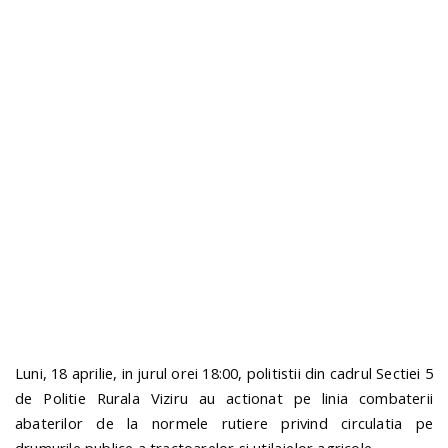
o
a
v
i
g
a
t
Luni, 18 aprilie, in jurul orei 18:00, politistii din cadrul Sectiei 5
i
de Politie Rurala Viziru au actionat pe linia combaterii
abaterilor de la normele rutiere privind circulatia pe
o