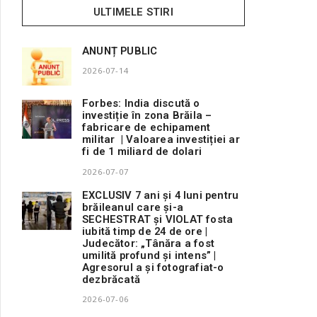
ULTIMELE STIRI
ANUNȚ PUBLIC
2026-07-14
Forbes: India discută o
investiție în zona Brăila –
fabricare de echipament
militar | Valoarea investiției ar
fi de 1 miliard de dolari
2026-07-07
EXCLUSIV 7 ani și 4 luni pentru
brăileanul care și-a
SECHESTRAT și VIOLAT fosta
iubită timp de 24 de ore |
Judecător: „Tânăra a fost
umilită profund și intens” |
Agresorul a și fotografiat-o
dezbrăcată
2026-07-06