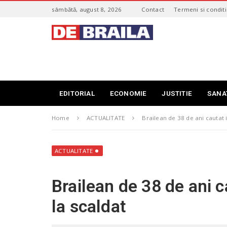
S
sâmbătă, august 8, 2026
Contact
Termeni si conditi
k
i
s
p
t
t
i
o
r
m
i
a
B
i
r
EDITORIAL
ECONOMIE
JUSTITIE
SANA
n
a
c
i
o
Home
ACTUALITATE
Brailean de 38 de ani cautat 
l
n
a
t
–
e
d
ACTUALITATE
n
e
t
b
Brailean de 38 de ani ca
r
a
la scaldat
i
l
a