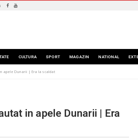
i
TATE
CULTURA
SPORT
MAGAZIN
NATIONAL
EXT
in apele Dunarii | Era la scaldat
utat in apele Dunarii | Era