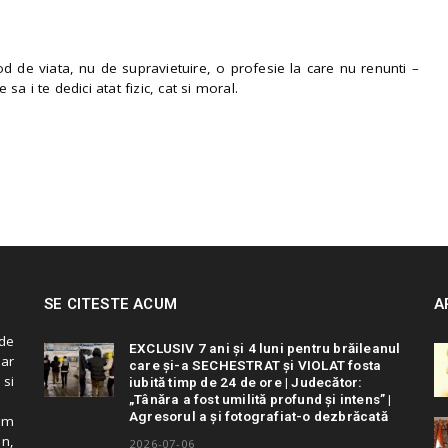
 de viata, nu de supravietuire, o profesie la care nu renunti –
e sa i te dedici atat fizic, cat si moral.
SE CITESTE ACUM
A
de
EXCLUSIV 7 ani și 4 luni pentru brăileanul
 ar
care și-a SECHESTRAT și VIOLAT fosta
 si
iubită timp de 24 de ore | Judecător:
„Tânăra a fost umilită profund și intens” |
Agresorul a și fotografiat-o dezbrăcată
cum
in,
2026-07-06