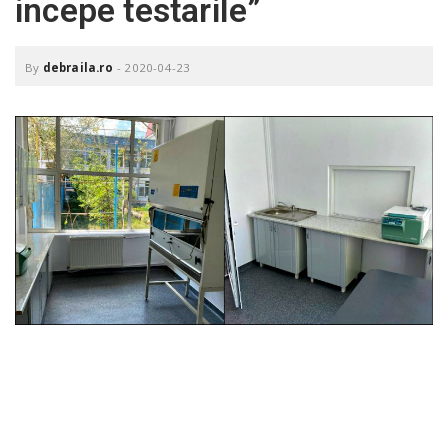
incepe testarile”
o
a
By
debraila.ro
-
2020-04-23
v
i
g
a
t
i
o