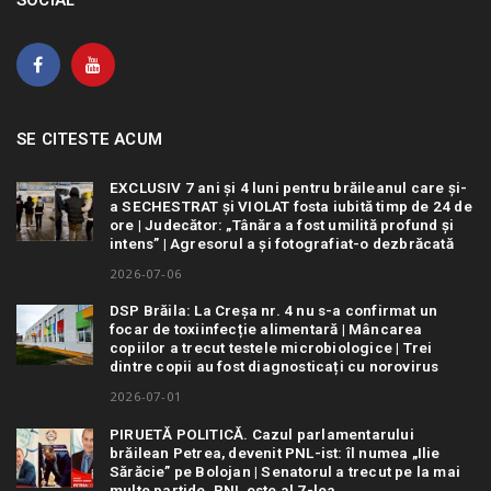
SOCIAL
SE CITESTE ACUM
EXCLUSIV 7 ani și 4 luni pentru brăileanul care și-
a SECHESTRAT și VIOLAT fosta iubită timp de 24 de
ore | Judecător: „Tânăra a fost umilită profund și
intens” | Agresorul a și fotografiat-o dezbrăcată
2026-07-06
DSP Brăila: La Creșa nr. 4 nu s-a confirmat un
focar de toxiinfecție alimentară | Mâncarea
copiilor a trecut testele microbiologice | Trei
dintre copii au fost diagnosticați cu norovirus
2026-07-01
PIRUETĂ POLITICĂ. Cazul parlamentarului
brăilean Petrea, devenit PNL-ist: îl numea „Ilie
Sărăcie” pe Bolojan | Senatorul a trecut pe la mai
multe partide. PNL este al 7-lea