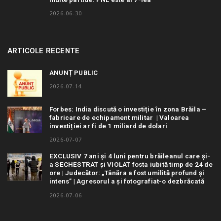
2026-06-30
ARTICOLE RECENTE
ANUNȚ PUBLIC
2026-07-14
Forbes: India discută o investiție în zona Brăila –
fabricare de echipament militar | Valoarea
investiției ar fi de 1 miliard de dolari
2026-07-07
EXCLUSIV 7 ani și 4 luni pentru brăileanul care și-
a SECHESTRAT și VIOLAT fosta iubită timp de 24 de
ore | Judecător: „Tânăra a fost umilită profund și
intens” | Agresorul a și fotografiat-o dezbrăcată
2026-07-06