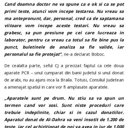
Cand doamna doctor ne va spune ca e ok si ca se pot
primi teste, atunci vom incepe testarea. Nu vreau sa
ma antepronunt, dar, personal, cred ca de saptamana
viitoare vom incepe aceste testari. Nu vreau sa
grabesc, sa pun presiune pe cei care lucreaza in
laborator, pentru ca vreau ca totul sa fie bine pus la
punct, buletinele de analiza sa fie valide, iar
personalul sa fie protejat”
, ne-a declarat Boboc.
De cealalta parte, seful CJ a precizat faptul ca cele doua
aparate PCR – unul cumparat din banii judetul si unul donat
de arabi, nu au ajuns inca la Braila. Totusi, Consiliul Judetean
a amenajat spatiul in care vor fi amplasate aparatele.
„Aparatele sunt pe drum. Nu stiu sa va spun un
termen cand vor sosi. Sunt niste proceduri care
trebuie indeplinite, chiar si in cazul donatiilor.
Aparatul donat de Al-Dahra va veni insotit de 1.200 de
teste, iar cel achizitionat de noi va avea in jur de 1.000