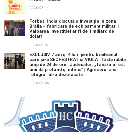
2026-07-14
Forbes: India discută o investiție în zona
Brăila – fabricare de echipament militar |
Valoarea investiției ar fi de 1 miliard de
dolari
2026-07-07
EXCLUSIV 7 ani și 4 luni pentru brăileanul
care și-a SECHESTRAT și VIOLAT fosta iubită
timp de 24 de ore | Judecător: „Tânăra a fost
umilită profund și intens” | Agresorul a și
fotografiat-o dezbrăcată
2026-07-06