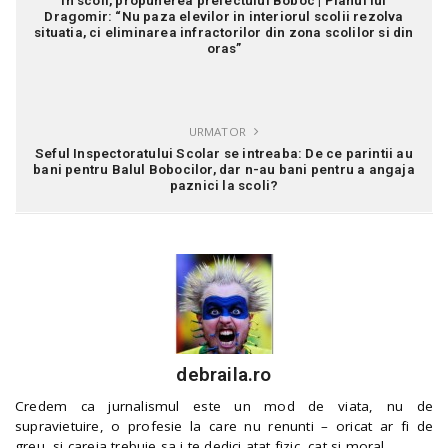
in scoli, propunerea prefectului Boboc | Planul lui
Dragomir: “Nu paza elevilor in interiorul scolii rezolva
situatia, ci eliminarea infractorilor din zona scolilor si din
oras”
URMATOR
Seful Inspectoratului Scolar se intreaba: De ce parintii au
bani pentru Balul Bobocilor, dar n-au bani pentru a angaja
paznici la scoli?
debraila.ro
Credem ca jurnalismul este un mod de viata, nu de
supravietuire, o profesie la care nu renunti – oricat ar fi de
greu, si careia trebuie sa i te dedici atat fizic, cat si moral.