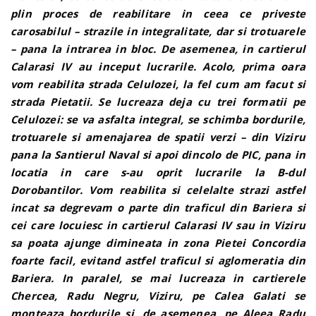
plin proces de reabilitare in ceea ce priveste
carosabilul – strazile in integralitate, dar si trotuarele
– pana la intrarea in bloc. De asemenea, in cartierul
Calarasi IV au inceput lucrarile. Acolo, prima oara
vom reabilita strada Celulozei, la fel cum am facut si
strada Pietatii. Se lucreaza deja cu trei formatii pe
Celulozei: se va asfalta integral, se schimba bordurile,
trotuarele si amenajarea de spatii verzi – din Viziru
pana la Santierul Naval si apoi dincolo de PIC, pana in
locatia in care s-au oprit lucrarile la B-dul
Dorobantilor. Vom reabilita si celelalte strazi astfel
incat sa degrevam o parte din traficul din Bariera si
cei care locuiesc in cartierul Calarasi IV sau in Viziru
sa poata ajunge dimineata in zona Pietei Concordia
foarte facil, evitand astfel traficul si aglomeratia din
Bariera. In paralel, se mai lucreaza in cartierele
Chercea, Radu Negru, Viziru, pe Calea Galati se
monteaza bordurile si, de asemenea, pe Aleea Radu