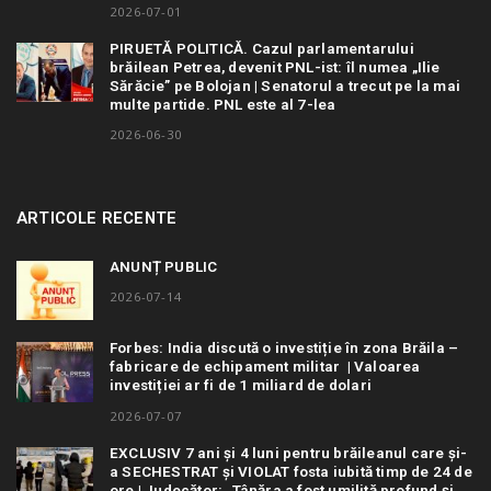
2026-07-01
PIRUETĂ POLITICĂ. Cazul parlamentarului
brăilean Petrea, devenit PNL-ist: îl numea „Ilie
Sărăcie” pe Bolojan | Senatorul a trecut pe la mai
multe partide. PNL este al 7-lea
2026-06-30
ARTICOLE RECENTE
ANUNȚ PUBLIC
2026-07-14
Forbes: India discută o investiție în zona Brăila –
fabricare de echipament militar | Valoarea
investiției ar fi de 1 miliard de dolari
2026-07-07
EXCLUSIV 7 ani și 4 luni pentru brăileanul care și-
a SECHESTRAT și VIOLAT fosta iubită timp de 24 de
ore | Judecător: „Tânăra a fost umilită profund și