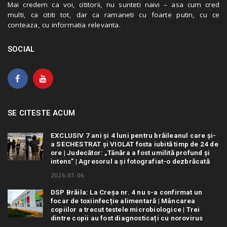
Mai credem ca voi, cititorii, nu sunteti naivi – asa cum cred
multi, ca cititi tot, dar ca ramaneti cu foarte putin, cu ce
conteaza, cu informatia relevanta.
SOCIAL
SE CITESTE ACUM
EXCLUSIV 7 ani și 4 luni pentru brăileanul care și-
a SECHESTRAT și VIOLAT fosta iubită timp de 24 de
ore | Judecător: „Tânăra a fost umilită profund și
intens” | Agresorul a și fotografiat-o dezbrăcată
2026-07-06
DSP Brăila: La Creșa nr. 4 nu s-a confirmat un
focar de toxiinfecție alimentară | Mâncarea
copiilor a trecut testele microbiologice | Trei
dintre copii au fost diagnosticați cu norovirus