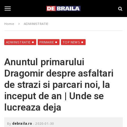
S
s
k
t
i
i
T
p
r
Home
ADMINISTRATIE
t
i
o
B
o
m
r
a
a
ADMINISTRATIE
PRIMARIE
TOP NEWS
i
i
g
n
l
Anuntul primarului
c
a
o
–
g
Dragomir despre asfaltari
n
d
t
e
de strazi si parcari noi, la
e
b
l
n
r
inceput de an | Unde se
t
a
i
e
lucreaza deja
l
a
.
n
r
By
debraila.ro
-
2020-01-30