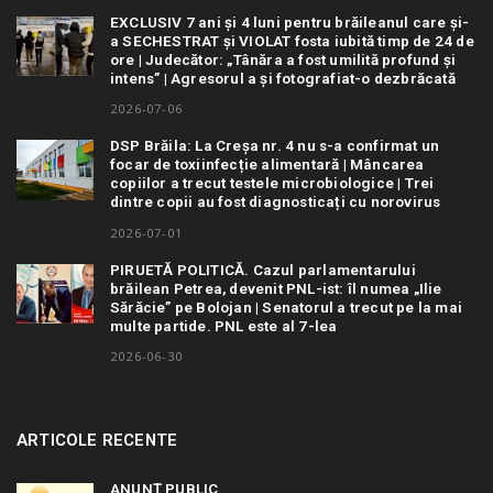
EXCLUSIV 7 ani și 4 luni pentru brăileanul care și-
a SECHESTRAT și VIOLAT fosta iubită timp de 24 de
ore | Judecător: „Tânăra a fost umilită profund și
intens” | Agresorul a și fotografiat-o dezbrăcată
2026-07-06
DSP Brăila: La Creșa nr. 4 nu s-a confirmat un
focar de toxiinfecție alimentară | Mâncarea
copiilor a trecut testele microbiologice | Trei
dintre copii au fost diagnosticați cu norovirus
2026-07-01
PIRUETĂ POLITICĂ. Cazul parlamentarului
brăilean Petrea, devenit PNL-ist: îl numea „Ilie
Sărăcie” pe Bolojan | Senatorul a trecut pe la mai
multe partide. PNL este al 7-lea
2026-06-30
ARTICOLE RECENTE
ANUNȚ PUBLIC