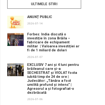
ULTIMELE STIRI
ANUNȚ PUBLIC
2026-07-14
Forbes: India discută o
investiție în zona Brăila –
fabricare de echipament
militar | Valoarea investiției ar
fi de 1 miliard de dolari
2026-07-07
EXCLUSIV 7 ani și 4 luni pentru
brăileanul care și-a
SECHESTRAT și VIOLAT fosta
iubită timp de 24 de ore |
Judecător: „Tânăra a fost
umilită profund și intens” |
Agresorul a și fotografiat-o
dezbrăcată
2026-07-06