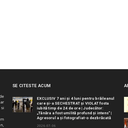
SE CITESTE ACUM
A
de
EXCLUSIV 7 ani și 4 luni pentru brăileanul
 ar
care și-a SECHESTRAT și VIOLAT fosta
 si
iubită timp de 24 de ore | Judecător:
„Tânăra a fost umilită profund și intens” |
Agresorul a și fotografiat-o dezbrăcată
cum
in,
2026-07-06