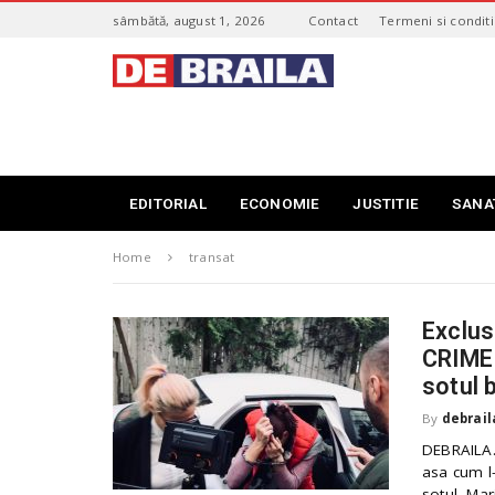
S
sâmbătă, august 1, 2026
Contact
Termeni si conditi
k
i
s
p
t
t
i
o
r
m
i
a
B
i
r
EDITORIAL
ECONOMIE
JUSTITIE
SANA
n
a
c
i
o
Home
transat
l
n
a
t
–
e
Exclusi
d
n
e
CRIME 
t
b
sotul 
r
a
By
debrail
i
DEBRAILA.r
l
asa cum l-
a
sotul, Mar