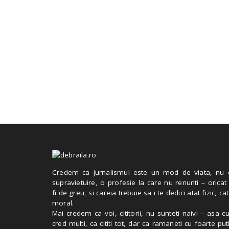
Credem ca jurnalismul este un mod de viata, nu 
supravietuire, o profesie la care nu renunti – oricat
fi de greu, si careia trebuie sa i te dedici atat fizic, cat
moral.
Mai credem ca voi, cititorii, nu sunteti naivi – asa 
cred multi, ca cititi tot, dar ca ramaneti cu foarte put