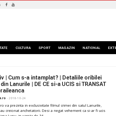
i
TATE
CULTURA
SPORT
MAGAZIN
NATIONAL
EXT
v | Cum s-a intamplat? | Detaliile oribilei
din Lanurile | DE CE si-a UCIS si TRANSAT
braileanca
a.ro
-
2018-10-24
o va prezinta in exclusivitate filmul crimei din satul Lanurile,
au creionat anchetatorii. Desi a negat vehement ca si-ar fi ucis
iana Lupu, in varsta de 34...