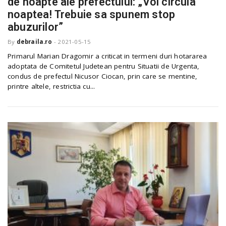
de noapte ale prefectului: „Voi circula
o
a
noaptea! Trebuie sa spunem stop
abuzurilor”
By
debraila.ro
-
2021-05-15
v
Primarul Marian Dragomir a criticat in termeni duri hotararea
adoptata de Comitetul Judetean pentru Situatii de Urgenta,
i
condus de prefectul Nicusor Ciocan, prin care se mentine,
printre altele, restrictia cu...
g
a
t
i
o