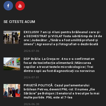
SE CITESTE ACUM
EXCLUSIV 7 ani și 4 luni pentru brăileanul care și-
a SECHESTRAT și VIOLAT fosta iubită timp de 24 de
ore | Judecător: „Tânăra a fost umilită profund și
intens” | Agresorul a și fotografiat-o dezbrăcată
2026-07-06
DSP Brăila: La Creșa nr. 4 nu s-a confirmat un
focar de toxiinfecție alimentară | Mâncarea
copiilor a trecut testele microbiologice | Trei
dintre copii au fost diagnosticați cu norovirus
2026-07-01
PIRUETĂ POLITICĂ. Cazul parlamentarului
brăilean Petrea, devenit PNL-ist: îl numea „Ilie
Sărăcie” pe Bolojan | Senatorul a trecut pe la mai
multe partide. PNL este al 7-lea
2026-06-30