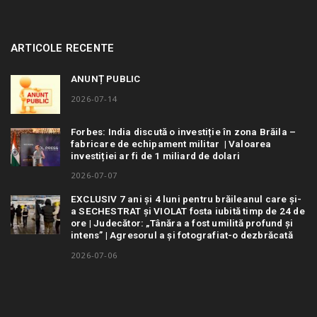
ARTICOLE RECENTE
ANUNȚ PUBLIC
2026-07-14
Forbes: India discută o investiție în zona Brăila –
fabricare de echipament militar | Valoarea
investiției ar fi de 1 miliard de dolari
2026-07-07
EXCLUSIV 7 ani și 4 luni pentru brăileanul care și-
a SECHESTRAT și VIOLAT fosta iubită timp de 24 de
ore | Judecător: „Tânăra a fost umilită profund și
intens” | Agresorul a și fotografiat-o dezbrăcată
2026-07-06