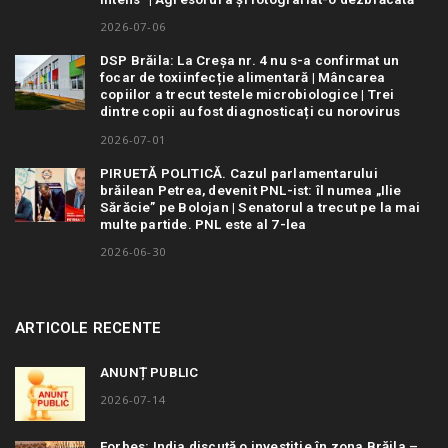
2026-07-06
DSP Brăila: La Creșa nr. 4 nu s-a confirmat un
focar de toxiinfecție alimentară | Mâncarea
copiilor a trecut testele microbiologice | Trei
dintre copii au fost diagnosticați cu norovirus
2026-07-01
PIRUETĂ POLITICĂ. Cazul parlamentarului
brăilean Petrea, devenit PNL-ist: îl numea „Ilie
Sărăcie” pe Bolojan | Senatorul a trecut pe la mai
multe partide. PNL este al 7-lea
2026-06-30
ARTICOLE RECENTE
ANUNȚ PUBLIC
2026-07-14
Forbes: India discută o investiție în zona Brăila –