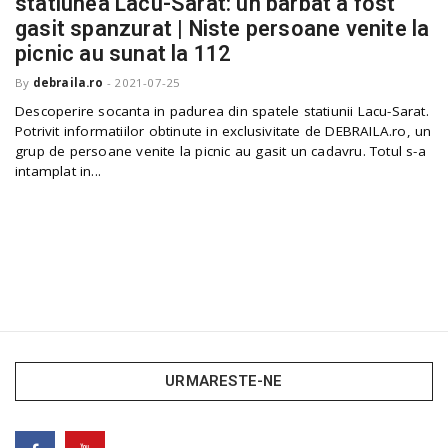
statiunea Lacu-Sarat: un barbat a fost
o
a
gasit spanzurat | Niste persoane venite la
picnic au sunat la 112
By
debraila.ro
-
2021-07-25
v
Descoperire socanta in padurea din spatele statiunii Lacu-Sarat.
Potrivit informatiilor obtinute in exclusivitate de DEBRAILA.ro, un
i
grup de persoane venite la picnic au gasit un cadavru. Totul s-a
intamplat in...
g
a
t
URMARESTE-NE
i
o