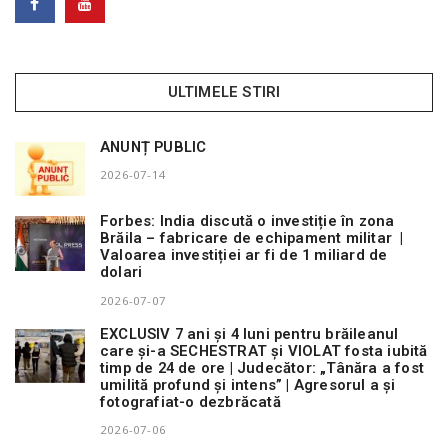
n
ULTIMELE STIRI
ANUNȚ PUBLIC
2026-07-14
Forbes: India discută o investiție în zona
Brăila – fabricare de echipament militar |
Valoarea investiției ar fi de 1 miliard de
dolari
2026-07-07
EXCLUSIV 7 ani și 4 luni pentru brăileanul
care și-a SECHESTRAT și VIOLAT fosta iubită
timp de 24 de ore | Judecător: „Tânăra a fost
umilită profund și intens” | Agresorul a și
fotografiat-o dezbrăcată
2026-07-06