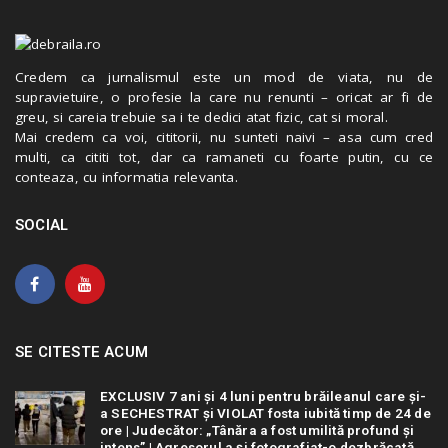
Credem ca jurnalismul este un mod de viata, nu de
supravietuire, o profesie la care nu renunti – oricat ar fi de
greu, si careia trebuie sa i te dedici atat fizic, cat si moral.
Mai credem ca voi, cititorii, nu sunteti naivi – asa cum cred
multi, ca cititi tot, dar ca ramaneti cu foarte putin, cu ce
conteaza, cu informatia relevanta.
SOCIAL
SE CITESTE ACUM
EXCLUSIV 7 ani și 4 luni pentru brăileanul care și-
a SECHESTRAT și VIOLAT fosta iubită timp de 24 de
ore | Judecător: „Tânăra a fost umilită profund și
intens” | Agresorul a și fotografiat-o dezbrăcată