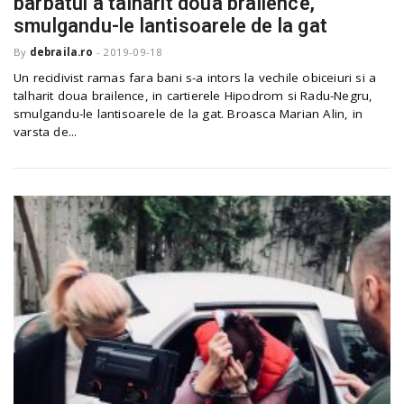
barbatul a talharit doua brailence,
o
a
smulgandu-le lantisoarele de la gat
By
debraila.ro
-
2019-09-18
v
Un recidivist ramas fara bani s-a intors la vechile obiceiuri si a
talharit doua brailence, in cartierele Hipodrom si Radu-Negru,
smulgandu-le lantisoarele de la gat. Broasca Marian Alin, in
i
varsta de...
g
a
t
i
o