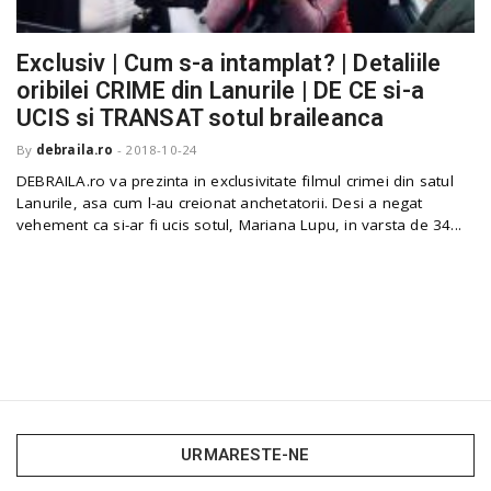
Exclusiv | Cum s-a intamplat? | Detaliile
n
oribilei CRIME din Lanurile | DE CE si-a
UCIS si TRANSAT sotul braileanca
By
debraila.ro
-
2018-10-24
DEBRAILA.ro va prezinta in exclusivitate filmul crimei din satul
Lanurile, asa cum l-au creionat anchetatorii. Desi a negat
vehement ca si-ar fi ucis sotul, Mariana Lupu, in varsta de 34...
URMARESTE-NE