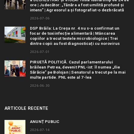
ore | Judecător: „Tânăra a fost umilită profund și
intens” | Agresorul a și fotografiat-o dezbrăcată
2026-07-06
DSP Brăila: La Creșa nr. 4 nu s-a confirmat un
focar de toxiinfecție alimentară | Mâncarea
copiilor a trecut testele microbiologice | Trei
dintre copii au fost diagnosticați cu norovirus
2026-07-01
PIRUETĂ POLITICĂ. Cazul parlamentarului
brăilean Petrea, devenit PNL-ist: îl numea „Ilie
Sărăcie” pe Bolojan | Senatorul a trecut pe la mai
multe partide. PNL este al 7-lea
2026-06-30
ARTICOLE RECENTE
ANUNȚ PUBLIC
2026-07-14