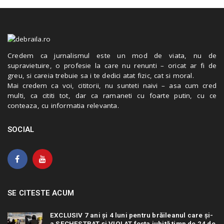
Credem ca jurnalismul este un mod de viata, nu de
supravietuire, o profesie la care nu renunti – oricat ar fi de
greu, si careia trebuie sa i te dedici atat fizic, cat si moral.
Mai credem ca voi, cititorii, nu sunteti naivi – asa cum cred
multi, ca cititi tot, dar ca ramaneti cu foarte putin, cu ce
conteaza, cu informatia relevanta.
SOCIAL
SE CITESTE ACUM
EXCLUSIV 7 ani și 4 luni pentru brăileanul care și-
a SECHESTRAT și VIOLAT fosta iubită timp de 24 de