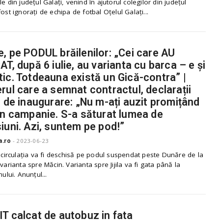
le din județul Galați, venind în ajutorul colegilor din județul
fost ignorați de echipa de fotbal Oțelul Galați...
, pe PODUL brăilenilor: „Cei care AU
AT, după 6 iulie, au varianta cu barca – e și
ic. Totdeauna există un Gică-contra” |
rul care a semnat contractul, declarații
e de inaugurare: „Nu m-ați auzit promițând
în campanie. S-a săturat lumea de
iuni. Azi, suntem pe pod!”
a.ro
-
2023-06-23
, circulația va fi deschisă pe podul suspendat peste Dunăre de la
 varianta spre Măcin. Varianta spre Jijila va fi gata până la
nului. Anunțul...
T calcat de autobuz in fata