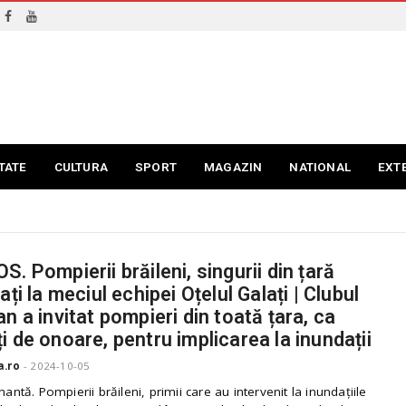
TATE
CULTURA
SPORT
MAGAZIN
NATIONAL
EXT
S. Pompierii brăileni, singurii din țară
ați la meciul echipei Oțelul Galați | Clubul
an a invitat pompieri din toată țara, ca
i de onoare, pentru implicarea la inundații
a.ro
-
2024-10-05
enantă. Pompierii brăileni, primii care au intervenit la inundațiile