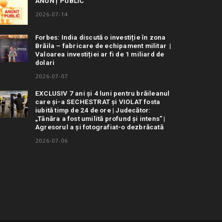
ANUNȚ PUBLIC
2026-07-14
Forbes: India discută o investiție în zona
Brăila – fabricare de echipament militar |
Valoarea investiției ar fi de 1 miliard de
dolari
2026-07-07
EXCLUSIV 7 ani și 4 luni pentru brăileanul
care și-a SECHESTRAT și VIOLAT fosta
iubită timp de 24 de ore | Judecător:
„Tânăra a fost umilită profund și intens” |
Agresorul a și fotografiat-o dezbrăcată
2026-07-06