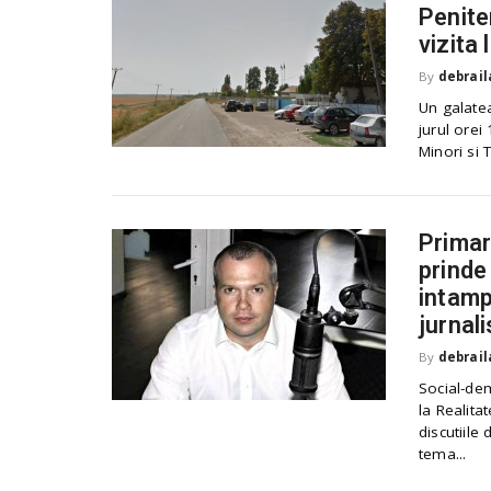
Peniten
vizita 
By
debrail
Un galatea
jurul orei
Minori si T
Primar
prinde
intampl
jurnal
By
debrail
Social-dem
la Realitat
discutiile
tema...