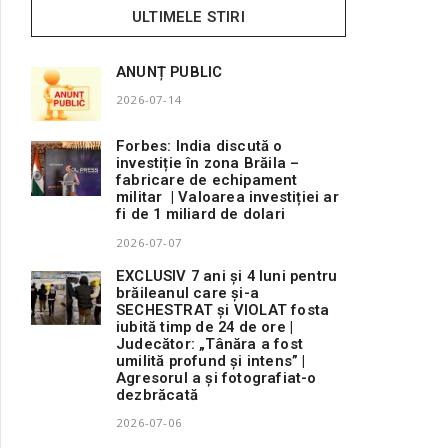
ULTIMELE STIRI
ANUNȚ PUBLIC
2026-07-14
Forbes: India discută o
investiție în zona Brăila –
fabricare de echipament
militar | Valoarea investiției ar
fi de 1 miliard de dolari
2026-07-07
EXCLUSIV 7 ani și 4 luni pentru
brăileanul care și-a
SECHESTRAT și VIOLAT fosta
iubită timp de 24 de ore |
Judecător: „Tânăra a fost
umilită profund și intens” |
Agresorul a și fotografiat-o
dezbrăcată
2026-07-06