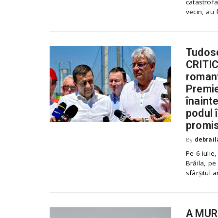
catastrofa
.
vecin, au 
r
o
Tudose
CRITIC
romant
Premie
înaint
podul 
promis
By
debrail
Pe 6 iulie
Brăila, pe
sfârșitul a
A MURI