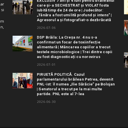
EXCLUSIV 7 ani și 4 luni pentru brăileanul
 ar
care și-a SECHESTRAT și VIOLAT fosta
 si
iubită timp de 24 de ore | Judecător:
„Tânăra a fost umilită profund și intens” |
Agresorul a și fotografiat-o dezbrăcată
cum
in,
2026-07-06
DSP Brăila: La Creșa nr. 4 nu s-a
confirmat un focar de toxiinfecție
alimentară | Mâncarea copiilor a trecut
testele microbiologice | Trei dintre copii
au fost diagnosticați cu norovirus
2026-07-01
PIRUETĂ POLITICĂ. Cazul
parlamentarului brăilean Petrea, devenit
PNL-ist: îl numea „Ilie Sărăcie” pe Bolojan
| Senatorul a trecut pe la mai multe
partide. PNL este al 7-lea
2026-06-30