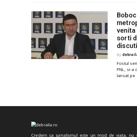
Boboc 
metrop
venita 
sorti d
discuti
By
debrail
Fostul sen
PNL, si-a 
lansat pe 
Credem ca jurnalismul este un mod de viata, nu 