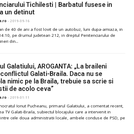
ciarului Tichilesti | Barbatul fusese in
la un detinut
a.ro
-
2019-09-16
n de 40 de ani a fost lovit de un autobuz, luni dupa-amiaza, in
 14:10, pe drumul judetean 212, in dreptul Penitenciarului de
ineri din...
ul Galatiului, AROGANTA: „La braileni
 conflictul Galati-Braila. Daca nu se
a nimic pe la Braila, trebuie sa scrie si
istii de acolo ceva”
a.ro
-
2019-01-11
ocratul Ionut Pucheanu, primarul Galatiului, a comentat recent,
ea TV Galati-Braila, subiectul blocajului care a intervenit in
 dintre cele doua administratii locale, ambele conduse de PSD, pe