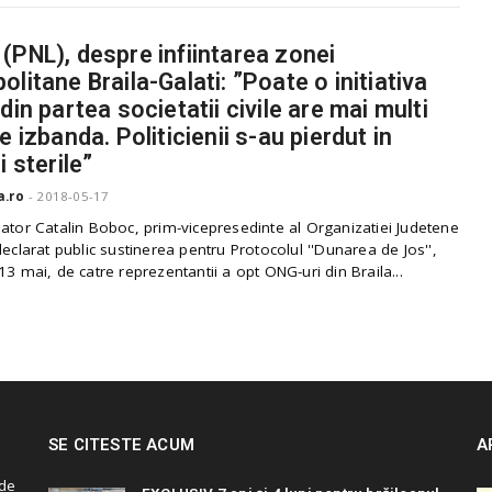
(PNL), despre infiintarea zonei
olitane Braila-Galati: ”Poate o initiativa
din partea societatii civile are mai multi
e izbanda. Politicienii s-au pierdut in
i sterile”
a.ro
-
2018-05-17
ator Catalin Boboc, prim-vicepresedinte al Organizatiei Judetene
declarat public sustinerea pentru Protocolul ''Dunarea de Jos'',
13 mai, de catre reprezentantii a opt ONG-uri din Braila...
SE CITESTE ACUM
A
de