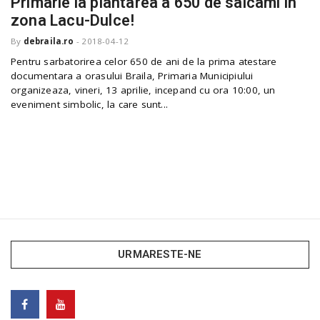
Primarie la plantarea a 650 de salcami in
o
a
zona Lacu-Dulce!
By
debraila.ro
-
2018-04-12
v
Pentru sarbatorirea celor 650 de ani de la prima atestare
documentara a orasului Braila, Primaria Municipiului
organizeaza, vineri, 13 aprilie, incepand cu ora 10:00, un
i
eveniment simbolic, la care sunt...
g
a
t
URMARESTE-NE
i
o