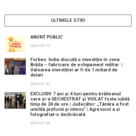
n
ULTIMELE STIRI
ANUNȚ PUBLIC
2026-07-14
Forbes: India discută o investiție în zona
Brăila – fabricare de echipament militar |
Valoarea investiției ar fi de 1 miliard de
dolari
2026-07-07
EXCLUSIV 7 ani și 4 luni pentru brăileanul
care și-a SECHESTRAT și VIOLAT fosta iubită
timp de 24 de ore | Judecător: „Tânăra a fost
umilită profund și intens” | Agresorul a și
fotografiat-o dezbrăcată
2026-07-06