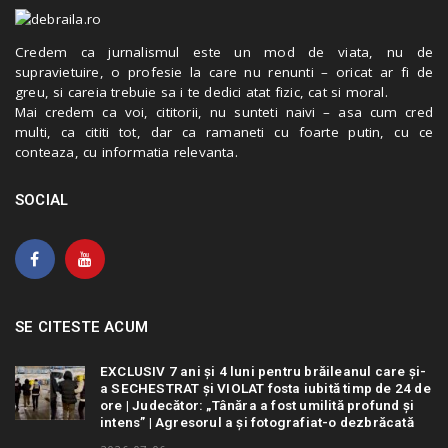
Credem ca jurnalismul este un mod de viata, nu de
supravietuire, o profesie la care nu renunti – oricat ar fi de
greu, si careia trebuie sa i te dedici atat fizic, cat si moral.
Mai credem ca voi, cititorii, nu sunteti naivi – asa cum cred
multi, ca cititi tot, dar ca ramaneti cu foarte putin, cu ce
conteaza, cu informatia relevanta.
SOCIAL
SE CITESTE ACUM
EXCLUSIV 7 ani și 4 luni pentru brăileanul care și-
a SECHESTRAT și VIOLAT fosta iubită timp de 24 de
ore | Judecător: „Tânăra a fost umilită profund și
intens” | Agresorul a și fotografiat-o dezbrăcată