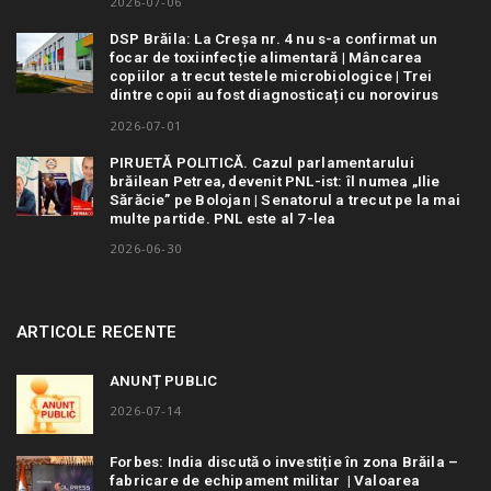
2026-07-06
DSP Brăila: La Creșa nr. 4 nu s-a confirmat un
focar de toxiinfecție alimentară | Mâncarea
copiilor a trecut testele microbiologice | Trei
dintre copii au fost diagnosticați cu norovirus
2026-07-01
PIRUETĂ POLITICĂ. Cazul parlamentarului
brăilean Petrea, devenit PNL-ist: îl numea „Ilie
Sărăcie” pe Bolojan | Senatorul a trecut pe la mai
multe partide. PNL este al 7-lea
2026-06-30
ARTICOLE RECENTE
ANUNȚ PUBLIC
2026-07-14
Forbes: India discută o investiție în zona Brăila –
fabricare de echipament militar | Valoarea