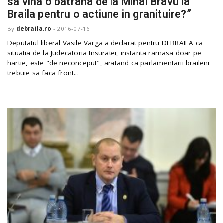
sa vina o batrana de la Mihai Bravu la
o
a
Braila pentru o actiune in granituire?”
By
debraila.ro
-
2016-07-16
v
Deputatul liberal Vasile Varga a declarat pentru DEBRAILA ca
situatia de la Judecatoria Insuratei, instanta ramasa doar pe
hartie, este "de neconceput", aratand ca parlamentarii braileni
i
trebuie sa faca front...
g
a
t
i
o