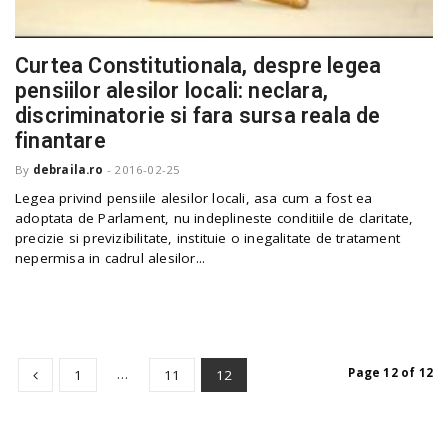
Curtea Constitutionala, despre legea
pensiilor alesilor locali: neclara,
discriminatorie si fara sursa reala de
finantare
By
debraila.ro
-
2016-02-25
Legea privind pensiile alesilor locali, asa cum a fost ea
adoptata de Parlament, nu indeplineste conditiile de claritate,
precizie si previzibilitate, instituie o inegalitate de tratament
nepermisa in cadrul alesilor...
…
Page 12 of 12
1
11
12