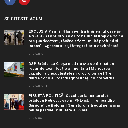
SE CITESTE ACUM
EXCLUSIV 7 ani și 4 luni pentru brăileanul care și-
a SECHESTRAT și VIOLAT fosta iubită timp de 24 de
ore | Judecător: „Tânăra a fost umilită profund și
intens” | Agresorul a și fotografiat-o dezbrăcată
2026-07-06
DSP Brăila: La Creșa nr. 4 nu s-a confirmat un
focar de toxiinfecție alimentară | Mâncarea
copiilor a trecut testele microbiologice | Trei
dintre copii au fost diagnosticați cu norovirus
2026-07-01
PIRUETĂ POLITICĂ. Cazul parlamentarului
brăilean Petrea, devenit PNL-ist: îl numea „Ilie
Sărăcie” pe Bolojan | Senatorul a trecut pe la mai
multe partide. PNL este al 7-lea
2026-06-30