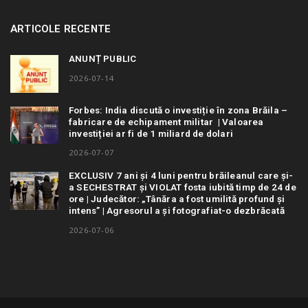
ARTICOLE RECENTE
ANUNȚ PUBLIC
2026-07-14
Forbes: India discută o investiție în zona Brăila –
fabricare de echipament militar | Valoarea
investiției ar fi de 1 miliard de dolari
2026-07-07
EXCLUSIV 7 ani și 4 luni pentru brăileanul care și-
a SECHESTRAT și VIOLAT fosta iubită timp de 24 de
ore | Judecător: „Tânăra a fost umilită profund și
intens” | Agresorul a și fotografiat-o dezbrăcată
2026-07-06