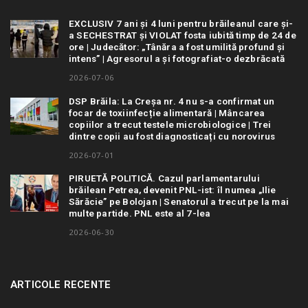
EXCLUSIV 7 ani și 4 luni pentru brăileanul care și-
a SECHESTRAT și VIOLAT fosta iubită timp de 24 de
ore | Judecător: „Tânăra a fost umilită profund și
intens” | Agresorul a și fotografiat-o dezbrăcată
2026-07-06
DSP Brăila: La Creșa nr. 4 nu s-a confirmat un
focar de toxiinfecție alimentară | Mâncarea
copiilor a trecut testele microbiologice | Trei
dintre copii au fost diagnosticați cu norovirus
2026-07-01
PIRUETĂ POLITICĂ. Cazul parlamentarului
brăilean Petrea, devenit PNL-ist: îl numea „Ilie
Sărăcie” pe Bolojan | Senatorul a trecut pe la mai
multe partide. PNL este al 7-lea
2026-06-30
ARTICOLE RECENTE