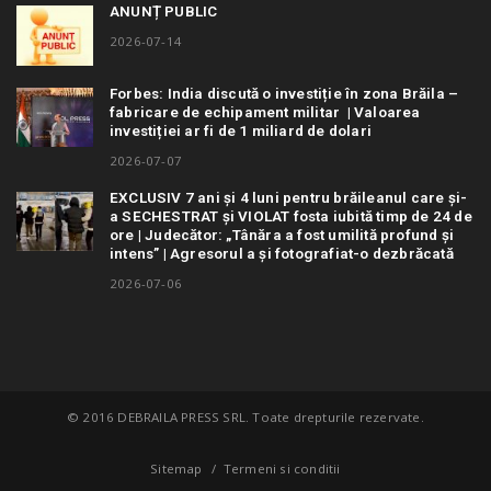
ANUNȚ PUBLIC
2026-07-14
Forbes: India discută o investiție în zona Brăila –
fabricare de echipament militar | Valoarea
investiției ar fi de 1 miliard de dolari
2026-07-07
EXCLUSIV 7 ani și 4 luni pentru brăileanul care și-
a SECHESTRAT și VIOLAT fosta iubită timp de 24 de
ore | Judecător: „Tânăra a fost umilită profund și
intens” | Agresorul a și fotografiat-o dezbrăcată
2026-07-06
© 2016 DEBRAILA PRESS SRL. Toate drepturile rezervate.
Sitemap
Termeni si conditii