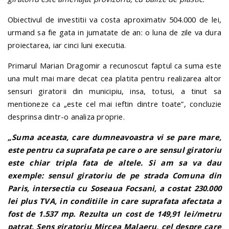
Obiectivul de investitii va costa aproximativ 504.000 de lei,
urmand sa fie gata in jumatate de an: o luna de zile va dura
proiectarea, iar cinci luni executia.
Primarul Marian Dragomir a recunoscut faptul ca suma este
una mult mai mare decat cea platita pentru realizarea altor
sensuri giratorii din municipiu, insa, totusi, a tinut sa
mentioneze ca „este cel mai ieftin dintre toate”, concluzie
desprinsa dintr-o analiza proprie.
„Suma aceasta, care dumneavoastra vi se pare mare,
este pentru ca suprafata pe care o are sensul giratoriu
este chiar tripla fata de altele. Si am sa va dau
exemple: sensul giratoriu de pe strada Comuna din
Paris, intersectia cu Soseaua Focsani, a costat 230.000
lei plus TVA, in conditiile in care suprafata afectata a
fost de 1.537 mp. Rezulta un cost de 149,91 lei/metru
patrat. Sens giratoriu Mircea Malaeru, cel despre care