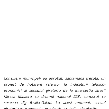
n
Consilierii municipali au aprobat, saptamana trecuta, un
proiect de hotarare referitor la indicatorii tehnico-
economici ai sensului giratoriu de la intersectia strazii
Mircea Malaeru cu drumul national 22B, cunoscut ca
soseaua dig Braila-Galati. La acest moment, sensul
giratoriu este amenajat provizoriu, cu balize de plastic.