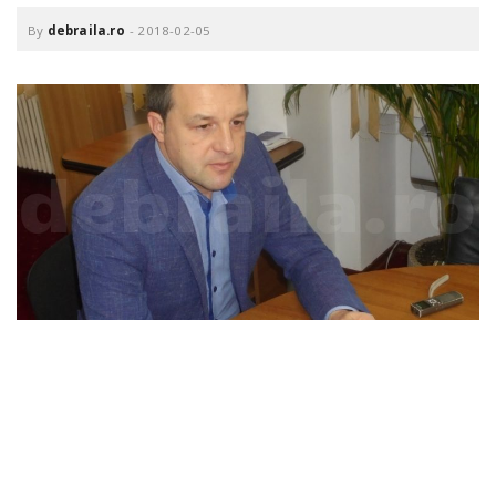
o
a
By
debraila.ro
-
2018-02-05
v
i
g
a
t
i
o