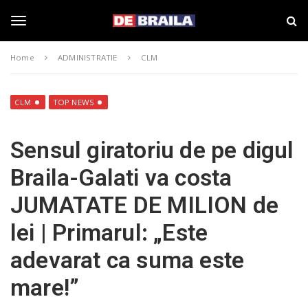
S
s
k
t
i
i
T
p
r
Home
ADMINISTRATIE
CLM
t
i
o
B
o
m
r
a
a
CLM
TOP NEWS
i
i
g
n
l
Sensul giratoriu de pe digul
c
a
o
–
g
Braila-Galati va costa
n
d
t
e
JUMATATE DE MILION de
e
b
l
n
r
lei | Primarul: „Este
t
a
i
e
adevarat ca suma este
l
a
mare!”
.
n
r