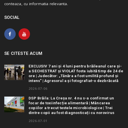
conteaza, cu informatia relevanta.
SOCIAL
SE CITESTE ACUM
EXCLUSIV 7 ani și 4 luni pentru brăileanul care și-
a SECHESTRAT și VIOLAT fosta iubită timp de 24 de
ore | Judecător: „Tânăra a fost umilită profund și
intens” | Agresorul a și fotografiat-o dezbrăcată
2026-07-06
DSP Brăila: La Creșa nr. 4 nu s-a confirmat un
focar de toxiinfecție alimentară | Mâncarea
copiilor a trecut testele microbiologice | Trei
dintre copii au fost diagnosticați cu norovirus
2026-07-01