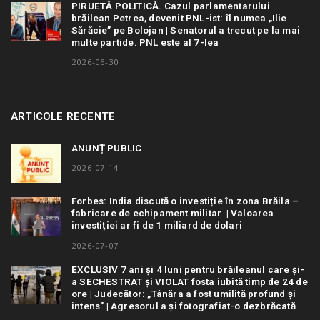
PIRUETĂ POLITICĂ. Cazul parlamentarului
brăilean Petrea, devenit PNL-ist: îl numea „Ilie
Sărăcie” pe Bolojan | Senatorul a trecut pe la mai
multe partide. PNL este al 7-lea
2026-06-30
ARTICOLE RECENTE
ANUNȚ PUBLIC
2026-07-14
Forbes: India discută o investiție în zona Brăila –
fabricare de echipament militar | Valoarea
investiției ar fi de 1 miliard de dolari
2026-07-07
EXCLUSIV 7 ani și 4 luni pentru brăileanul care și-
a SECHESTRAT și VIOLAT fosta iubită timp de 24 de
ore | Judecător: „Tânăra a fost umilită profund și
intens” | Agresorul a și fotografiat-o dezbrăcată