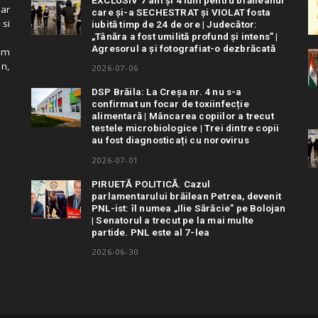
 ar
care și-a SECHESTRAT și VIOLAT fosta
 si
iubită timp de 24 de ore | Judecător:
„Tânăra a fost umilită profund și intens” |
Agresorul a și fotografiat-o dezbrăcată
cum
in,
2026-07-06
DSP Brăila: La Creșa nr. 4 nu s-a
confirmat un focar de toxiinfecție
alimentară | Mâncarea copiilor a trecut
testele microbiologice | Trei dintre copii
au fost diagnosticați cu norovirus
2026-07-01
PIRUETĂ POLITICĂ. Cazul
parlamentarului brăilean Petrea, devenit
PNL-ist: îl numea „Ilie Sărăcie” pe Bolojan
| Senatorul a trecut pe la mai multe
partide. PNL este al 7-lea
2026-06-30