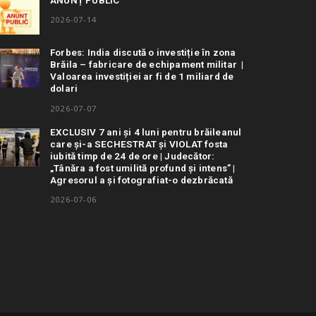
2026-07-14
Forbes: India discută o investiție în zona
Brăila – fabricare de echipament militar |
Valoarea investiției ar fi de 1 miliard de
dolari
2026-07-07
EXCLUSIV 7 ani și 4 luni pentru brăileanul
care și-a SECHESTRAT și VIOLAT fosta
iubită timp de 24 de ore | Judecător:
„Tânăra a fost umilită profund și intens” |
Agresorul a și fotografiat-o dezbrăcată
2026-07-06