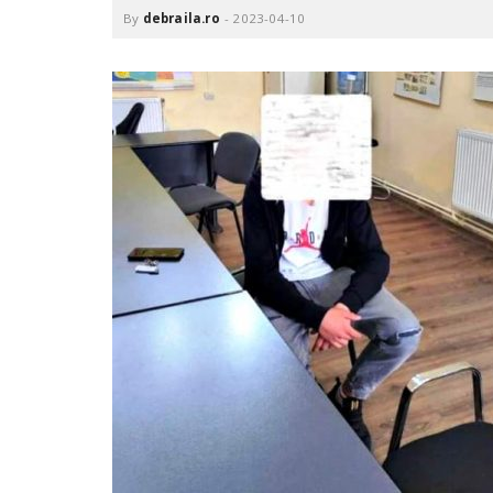
.
By
debraila.ro
-
2023-04-10
r
o