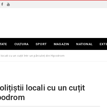
TATE
CULTURA
SPORT
MAGAZIN
NATIONAL
EXT
ii locali cu un cuțit într-un părculeț din Hipodrom
ițiștii locali cu un cuțit
ipodrom