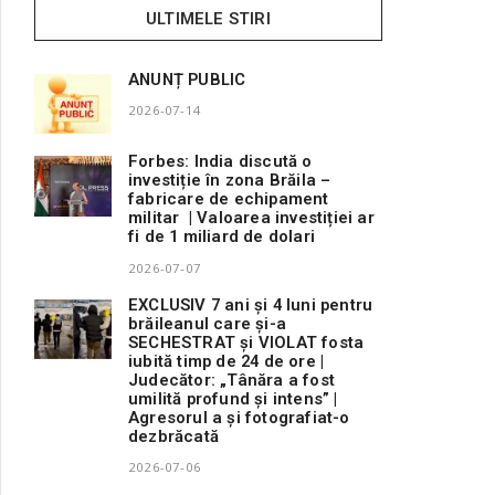
ULTIMELE STIRI
ANUNȚ PUBLIC
2026-07-14
Forbes: India discută o
investiție în zona Brăila –
fabricare de echipament
militar | Valoarea investiției ar
fi de 1 miliard de dolari
2026-07-07
EXCLUSIV 7 ani și 4 luni pentru
brăileanul care și-a
SECHESTRAT și VIOLAT fosta
iubită timp de 24 de ore |
Judecător: „Tânăra a fost
umilită profund și intens” |
Agresorul a și fotografiat-o
dezbrăcată
2026-07-06