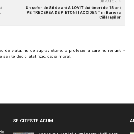
URMATOR
i
Un șofer de 86 de ani A LOVIT doi tineri de 18 ani
:
PE TRECEREA DE PIETONI | ACCIDENT în Bariera
Călărașilor
 de viata, nu de supravietuire, o profesie la care nu renunti –
e sa i te dedici atat fizic, cat si moral.
SE CITESTE ACUM
A
de
EXCLUSIV 7 ani și 4 luni pentru brăileanul