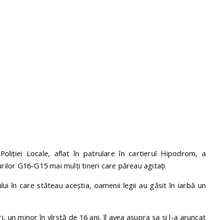
Poliției Locale, aflat în patrulare în cartierul Hipodrom, a
urilor G16-G15 mai mulți tineri care păreau agitați.
cului în care stăteau aceștia, oamenii legii au găsit în iarbă un
eri, un minor în vîrstă de 16 ani, îl avea asupra sa și l-a aruncat