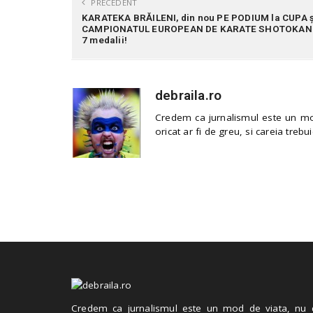
PRECEDENT
KARATEKA BRĂILENI, din nou PE PODIUM la CUPA ș
CAMPIONATUL EUROPEAN DE KARATE SHOTOKAN
7 medalii!
debraila.ro
Credem ca jurnalismul este un mod
oricat ar fi de greu, si careia trebui
Credem ca jurnalismul este un mod de viata, nu 