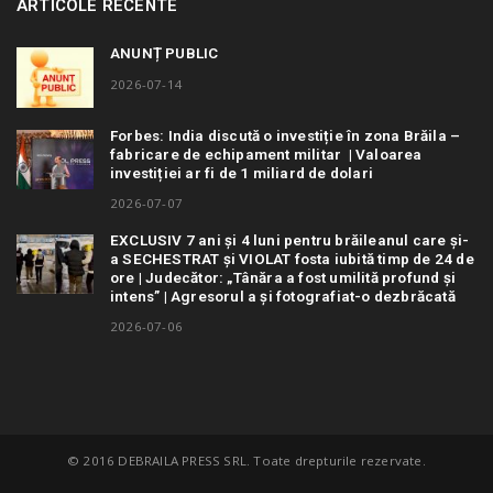
ARTICOLE RECENTE
ANUNȚ PUBLIC
2026-07-14
Forbes: India discută o investiție în zona Brăila –
fabricare de echipament militar | Valoarea
investiției ar fi de 1 miliard de dolari
2026-07-07
EXCLUSIV 7 ani și 4 luni pentru brăileanul care și-
a SECHESTRAT și VIOLAT fosta iubită timp de 24 de
ore | Judecător: „Tânăra a fost umilită profund și
intens” | Agresorul a și fotografiat-o dezbrăcată
2026-07-06
© 2016 DEBRAILA PRESS SRL. Toate drepturile rezervate.