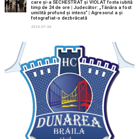
care și-a SECHESTRAT și VIOLAT fosta iubită
timp de 24 de ore | Judecător: „Tânăra a fost
umilită profund și intens” | Agresorul a și
fotografiat-o dezbrăcată
2026-07-06