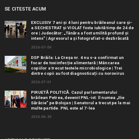
SE CITESTE ACUM
EXCLUSIV 7 ani și 4 luni pentru brăileanul care și-
a SECHESTRAT și VIOLAT fosta iubită timp de 24 de
ore | Judecător: „Tânăra a fost umilită profund și
intens” | Agresorul a și fotografiat-o dezbrăcată
2026-07-06
DSP Brăila: La Creșa nr. 4 nu s-a confirmat un
focar de toxiinfecție alimentară | Mâncarea
copiilor a trecut testele microbiologice | Trei
dintre copii au fost diagnosticați cu norovirus
2026-07-01
PIRUETĂ POLITICĂ. Cazul parlamentarului
brăilean Petrea, devenit PNL-ist: îl numea „Ilie
Sărăcie” pe Bolojan | Senatorul a trecut pe la mai
multe partide. PNL este al 7-lea
2026-06-30