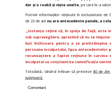
dar și o roabă și niște unelte
, pe care le-a valor
Potrivit informațiilor obținute în exclusivitate de
de 23 de ani
nu are antecedente penale, a cola
„Instanţa reţine că, în speţa de faţă, este 
sub supraveghere, apreciind că nu se impune 
luni închisoare pentru a se preîntâmpina s
persoana inculpatului, lipsa antecedentelor 
recunoaștere a faptei reținute în sarcina 
inculpatul va conștientiza semnificația sentin
Totodată, tânărul trebuie să presteze
80 de zile
Județeană.
Comentarii