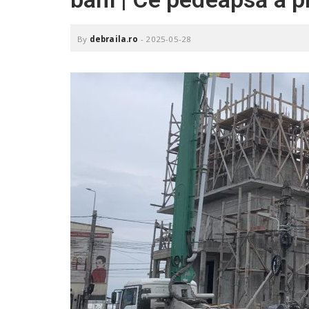
.
r
o
By
debraila.ro
-
2025-05-28