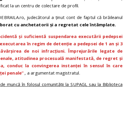
ificat la un centru de colectare de profil.
 DEBRAILA.ro, judecătorul a ținut cont de faptul că brăileanul
borat cu anchetatorii și a regretat cele întâmplate.
incidentă şi suficientă suspendarea executării pedepsei
executarea în regim de detenție a pedepsei de 1 an şi 3
ăvârşirea de noi infracţiuni. Împrejurările legate de
penale, atitudinea procesuală manifestată, de regret și
sa, conduc la convingerea instanței în sensul în care
ței penale”
, a argumentat magistratul.
 de muncă în folosul comunității la SUPAGL sau la Biblioteca