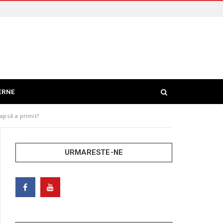
ERNE
apsă a primit?
URMARESTE-NE