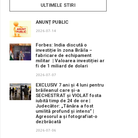
ULTIMELE STIRI
ANUNȚ PUBLIC
2026-07-14
Forbes: India discută o
investiție în zona Brăila –
fabricare de echipament
militar | Valoarea investiției ar
fi de 1 miliard de dolari
2026-07-07
EXCLUSIV 7 ani și 4 luni pentru
brăileanul care și-a
SECHESTRAT și VIOLAT fosta
iubită timp de 24 de ore |
Judecător: „Tânăra a fost
umilită profund și intens” |
Agresorul a și fotografiat-o
dezbrăcată
2026-07-06