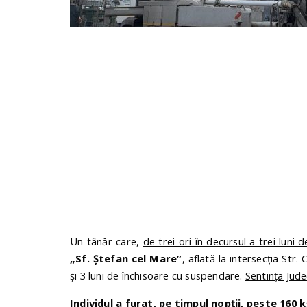
Un tânăr care,
de trei ori în decursul a trei luni d
„Sf. Ștefan cel Mare”
, aflată la intersecția Str
și 3 luni de închisoare cu suspendare.
Sentința Jude
Individul a furat, pe timpul nopții, peste 160 