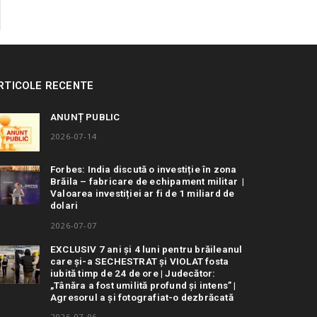
RTICOLE RECENTE
ANUNȚ PUBLIC
2026-07-14
Forbes: India discută o investiție în zona
Brăila – fabricare de echipament militar |
Valoarea investiției ar fi de 1 miliard de
dolari
2026-07-07
EXCLUSIV 7 ani și 4 luni pentru brăileanul
care și-a SECHESTRAT și VIOLAT fosta
iubită timp de 24 de ore | Judecător:
„Tânăra a fost umilită profund și intens” |
Agresorul a și fotografiat-o dezbrăcată
2026-07-06