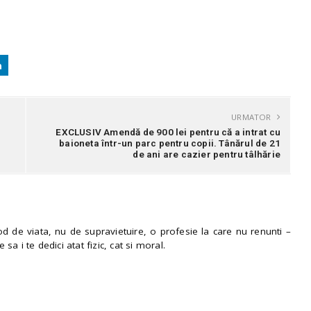
URMATOR
EXCLUSIV Amendă de 900 lei pentru că a intrat cu
baioneta într-un parc pentru copii. Tânărul de 21
de ani are cazier pentru tâlhărie
 de viata, nu de supravietuire, o profesie la care nu renunti –
e sa i te dedici atat fizic, cat si moral.