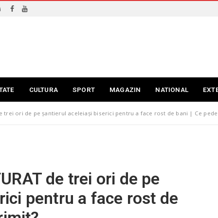
i
TATE
CULTURA
SPORT
MAGAZIN
NATIONAL
EXT
trei ori de pe șantierul aceleiași biserici pentru a face rost de bani | Ce pede
RAT de trei ori de pe
rici pentru a face rost de
rimit?