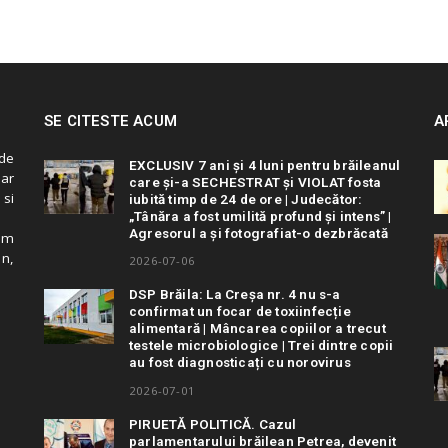
SE CITESTE ACUM
A
de
EXCLUSIV 7 ani și 4 luni pentru brăileanul
 ar
care și-a SECHESTRAT și VIOLAT fosta
 si
iubită timp de 24 de ore | Judecător:
„Tânăra a fost umilită profund și intens” |
Agresorul a și fotografiat-o dezbrăcată
cum
in,
2026-07-06
DSP Brăila: La Creșa nr. 4 nu s-a
confirmat un focar de toxiinfecție
alimentară | Mâncarea copiilor a trecut
testele microbiologice | Trei dintre copii
au fost diagnosticați cu norovirus
2026-07-01
PIRUETĂ POLITICĂ. Cazul
parlamentarului brăilean Petrea, devenit