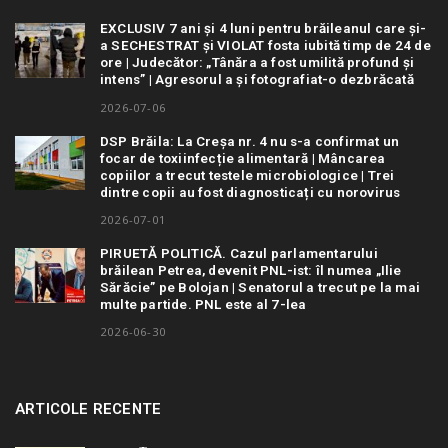
EXCLUSIV 7 ani și 4 luni pentru brăileanul care și-
a SECHESTRAT și VIOLAT fosta iubită timp de 24 de
ore | Judecător: „Tânăra a fost umilită profund și
intens” | Agresorul a și fotografiat-o dezbrăcată
2026-07-06
DSP Brăila: La Creșa nr. 4 nu s-a confirmat un
focar de toxiinfecție alimentară | Mâncarea
copiilor a trecut testele microbiologice | Trei
dintre copii au fost diagnosticați cu norovirus
2026-07-01
PIRUETĂ POLITICĂ. Cazul parlamentarului
brăilean Petrea, devenit PNL-ist: îl numea „Ilie
Sărăcie” pe Bolojan | Senatorul a trecut pe la mai
multe partide. PNL este al 7-lea
2026-06-30
ARTICOLE RECENTE