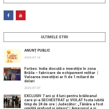
ULTIMELE STIRI
ANUNȚ PUBLIC
2026-07-14
Forbes: India discută o investiție în zona
Brăila – fabricare de echipament militar |
Valoarea investiției ar fi de 1 miliard de
dolari
2026-07-07
EXCLUSIV 7 ani și 4 luni pentru brăileanul
care și-a SECHESTRAT și VIOLAT fosta iubită
timp de 24 de ore | Judecător: „Tânăra a fost
umilită profund și intens” | Agresorul a și