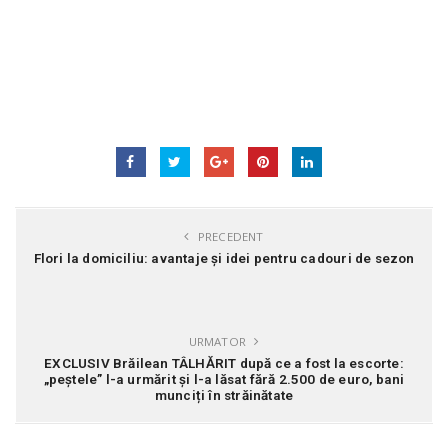
PRECEDENT
Flori la domiciliu: avantaje și idei pentru cadouri de sezon
URMATOR
EXCLUSIV Brăilean TÂLHĂRIT după ce a fost la escorte:
„peștele” l-a urmărit și l-a lăsat fără 2.500 de euro, bani
munciți în străinătate