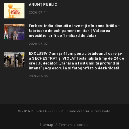
ANUNȚ PUBLIC
2026-07-14
Forbes: India discută o investiție în zona Brăila –
fabricare de echipament militar | Valoarea
investiției ar fi de 1 miliard de dolari
2026-07-07
EXCLUSIV 7 ani și 4 luni pentru brăileanul care și-
a SECHESTRAT și VIOLAT fosta iubită timp de 24 de
ore | Judecător: „Tânăra a fost umilită profund și
intens” | Agresorul a și fotografiat-o dezbrăcată
2026-07-06
© 2016 DEBRAILA PRESS SRL. Toate drepturile rezervate.
Sitemap
Termeni si conditii