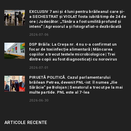
EXCLUSIV 7 ani și 4 luni pentru brăileanul care și-
a SECHESTRAT și VIOLAT fosta iubită timp de 24 de
ore | Judecător: „Tânăra a fost umilită profund și
intens” | Agresorul a și fotografiat-o dezbrăcată
2026-07-06
DSP Brăila: La Creșa nr. 4 nu s-a confirmat un
focar de toxiinfecție alimentară | Mâncarea
copiilor a trecut testele microbiologice | Trei
dintre copii au fost diagnosticați cu norovirus
2026-07-01
PIRUETĂ POLITICĂ. Cazul parlamentarului
brăilean Petrea, devenit PNL-ist: îl numea „Ilie
Sărăcie” pe Bolojan | Senatorul a trecut pe la mai
multe partide. PNL este al 7-lea
2026-06-30
ARTICOLE RECENTE